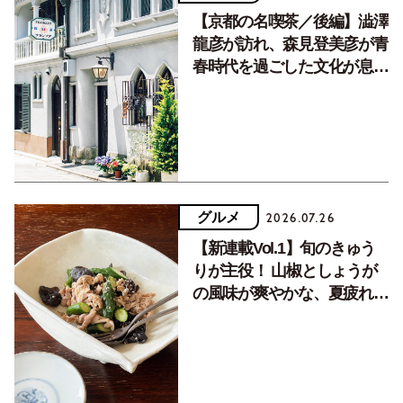
【京都の名喫茶／後編】澁澤
龍彦が訪れ、森見登美彦が青
春時代を過ごした文化が息づ
く居場所。
グルメ
2026.07.26
【新連載Vol.1】旬のきゅう
りが主役！ 山椒としょうが
の風味が爽やかな、夏疲れを
癒す10分おかず