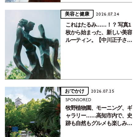
美容と健康
2026.07.24
これはたるみ……！？ 写真1
枚から始まった、新しい美容
ルーティン。【中川正子さん
フォトエッセイVol.2】
おでかけ
2026.07.25
SPONSORED
牧野植物園、モーニング、ギ
ャラリー……高知市内で、史
跡も自然もグルメも楽しみ尽
くす！【地元の本屋さんとつ