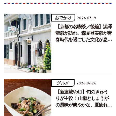
おでかけ
2026.07.19
【京都の名喫茶／後編】澁澤
龍彦が訪れ、森見登美彦が青
春時代を過ごした文化が息づ
く居場所。
グルメ
2026.07.26
【新連載Vol.1】旬のきゅう
りが主役！ 山椒としょうが
の風味が爽やかな、夏疲れを
癒す10分おかず