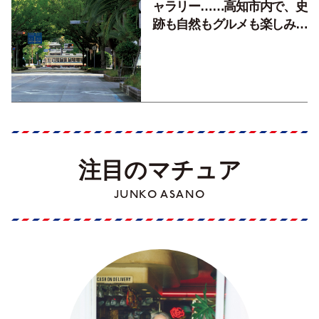
ャラリー……高知市内で、史
跡も自然もグルメも楽しみ尽
くす！【地元の本屋さんとつ
くった町歩きガイド／高知編
Part1】
注目のマチュア
JUNKO ASANO