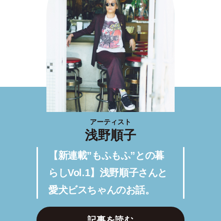
アーティスト
浅野順子
【新連載”もふもふ”との暮
らしVol.1】浅野順子さんと
愛犬ビスちゃんのお話。
記事を読む