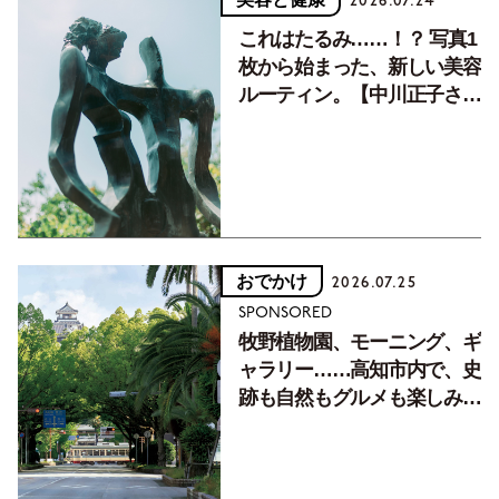
2026.07.24
これはたるみ……！？ 写真1
枚から始まった、新しい美容
ルーティン。【中川正子さん
フォトエッセイVol.2】
おでかけ
2026.07.25
SPONSORED
牧野植物園、モーニング、ギ
ャラリー……高知市内で、史
跡も自然もグルメも楽しみ尽
くす！【地元の本屋さんとつ
くった町歩きガイド／高知編
Part1】