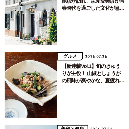
龍彦が訪れ、森見登美彦が青
春時代を過ごした文化が息づ
く居場所。
グルメ
2026.07.26
【新連載Vol.1】旬のきゅう
りが主役！ 山椒としょうが
の風味が爽やかな、夏疲れを
癒す10分おかず
美容と健康