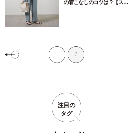
の着こなしのコツは？【スタ
イリスト・植村美智子さん推
薦！】
1
2
注目の
タグ