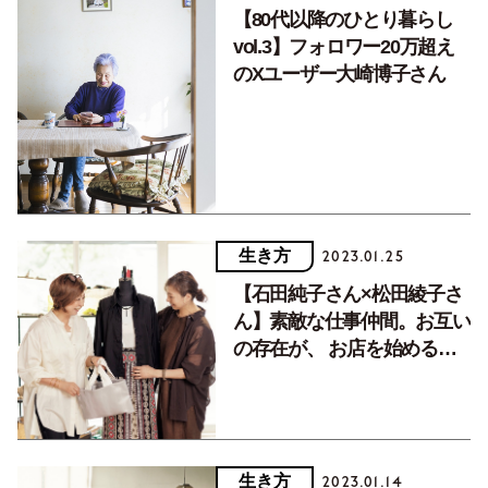
【80代以降のひとり暮らし
vol.3】フォロワー20万超え
のXユーザー大崎博子さん
生き方
2023.01.25
【石田純子さん×松田綾子さ
ん】素敵な仕事仲間。お互い
の存在が、 お店を始める勇
気に
生き方
2023.01.14