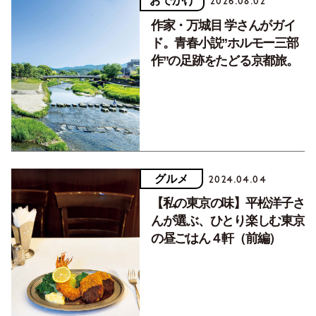
おでかけ
2026.08.02
作家・万城目 学さんがガイ
ド。青春小説”ホルモー三部
作”の足跡をたどる京都旅。
グルメ
2024.04.04
【私の東京の味】平松洋子さ
んが選ぶ、ひとり楽しむ東京
の昼ごはん４軒（前編）