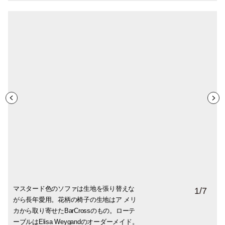
マスタード色のソファは生地を張り替えな
オリビアさんのアトリエ。油絵がメイン
ダイニングスペース。テーブルはブロカン
自分たちでDIYしたキッチンの脇に作った
1階の広々としたエントランス。階段は２階
ベッドルームはダークブルーの壁がポイン
オリビアさんのアンテナに響いた絵や写真
1
/
7
がら長年愛用。花柄の椅子の生地はア メリ
で、大きな作品も描けるゆとりのあるスペ
トで購入。椅子はデンマークのインテリア
収納スペース。コーナーを利用して、椅子
のリビングへと続き、エントランス右側に
ト。小さなフレームの絵や写真を飾っ てい
などは、パソコンを置いたデスク脇の 赤い
カから取り寄せたBarCrossのもの。ローテ
ース。
プロダクトブランドHAY。棚の左端 の緑の
代わりにも。
オリビアさんのアトリエ。階段の後ろに子
く予定。左側の絵はRobert Quintの作品。
ボードに、ピンでランダムに留めている。
ーブルはElisa Weygandのオーダーメイド。
ランプは、お気に入りの伊FLOSのスヌーピ
供の部屋と夫婦の寝室がある。