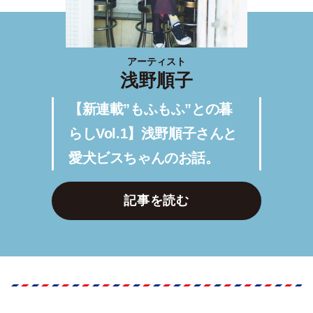
アーティスト
浅野順子
【新連載”もふもふ”との暮
らしVol.1】浅野順子さんと
愛犬ビスちゃんのお話。
記事を読む