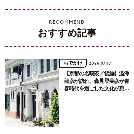
RECOMMEND
おすすめ記事
おでかけ
2026.07.19
【京都の名喫茶／後編】澁澤
龍彦が訪れ、森見登美彦が青
春時代を過ごした文化が息づ
く居場所。