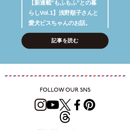
【新連載”もふもふ”との暮
らしVol.1】浅野順子さんと
愛犬ビスちゃんのお話。
記事を読む
FOLLOW OUR SNS