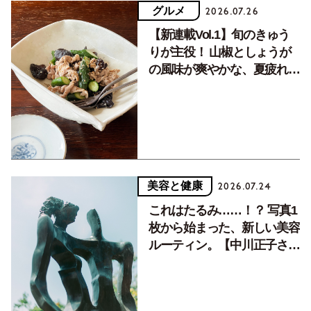
グルメ
2026.07.26
【新連載Vol.1】旬のきゅう
りが主役！ 山椒としょうが
の風味が爽やかな、夏疲れを
癒す10分おかず
美容と健康
2026.07.24
これはたるみ……！？ 写真1
枚から始まった、新しい美容
ルーティン。【中川正子さん
フォトエッセイVol.2】