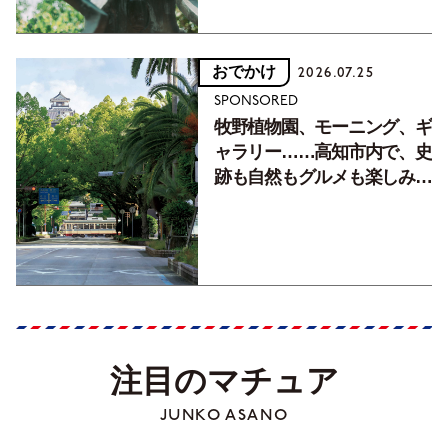
おでかけ
2026.07.25
SPONSORED
牧野植物園、モーニング、ギ
ャラリー……高知市内で、史
跡も自然もグルメも楽しみ尽
くす！【地元の本屋さんとつ
くった町歩きガイド／高知編
Part1】
注目のマチュア
JUNKO ASANO