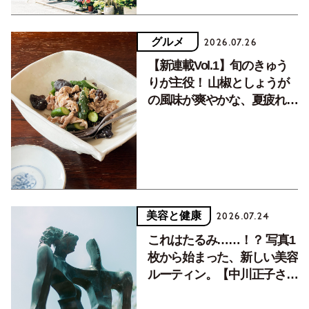
グルメ
2026.07.26
【新連載Vol.1】旬のきゅう
りが主役！ 山椒としょうが
の風味が爽やかな、夏疲れを
癒す10分おかず
美容と健康
2026.07.24
これはたるみ……！？ 写真1
枚から始まった、新しい美容
ルーティン。【中川正子さん
フォトエッセイVol.2】