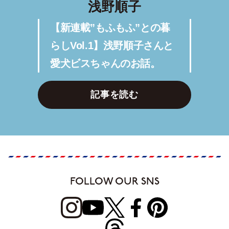
浅野順子
【新連載”もふもふ”との暮
らしVol.1】浅野順子さんと
愛犬ビスちゃんのお話。
記事を読む
FOLLOW OUR SNS