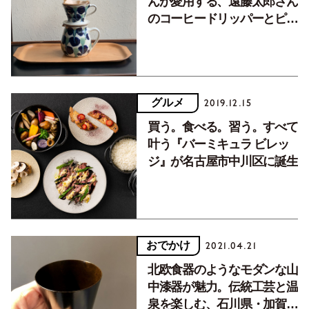
んが愛用する、遠藤太郎さん
のコーヒードリッパーとピッ
チャー
グルメ
2019.12.15
買う。食べる。習う。すべて
叶う『バーミキュラ ビレッ
ジ』が名古屋市中川区に誕生
おでかけ
2021.04.21
北欧食器のようなモダンな山
中漆器が魅力。伝統工芸と温
泉を楽しむ、石川県・加賀の