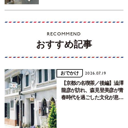
RECOMMEND
おすすめ記事
おでかけ
2026.07.19
【京都の名喫茶／後編】澁澤
龍彦が訪れ、森見登美彦が青
春時代を過ごした文化が息づ
く居場所。