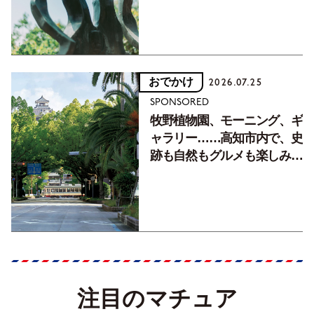
おでかけ
2026.07.25
SPONSORED
牧野植物園、モーニング、ギ
ャラリー……高知市内で、史
跡も自然もグルメも楽しみ尽
くす！【地元の本屋さんとつ
くった町歩きガイド／高知編
Part1】
注目のマチュア