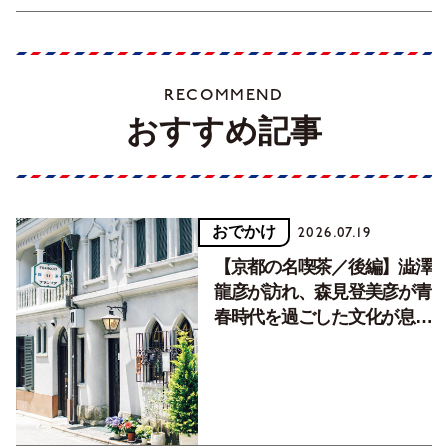
RECOMMEND
おすすめ記事
おでかけ
2026.07.19
【京都の名喫茶／後編】澁澤
龍彦が訪れ、森見登美彦が青
春時代を過ごした文化が息づ
く居場所。