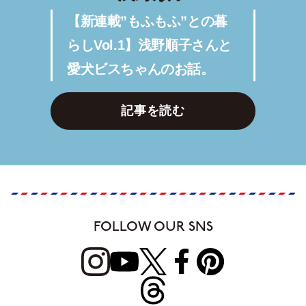
【新連載”もふもふ”との暮
らしVol.1】浅野順子さんと
愛犬ビスちゃんのお話。
記事を読む
FOLLOW OUR SNS