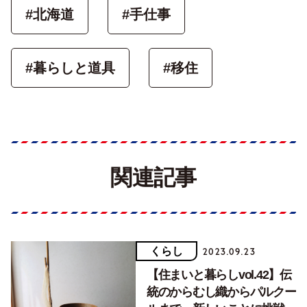
#北海道
#手仕事
#暮らしと道具
#移住
関連記事
くらし
2023.09.23
【住まいと暮らしvol.42】伝
統のからむし織からパルクー