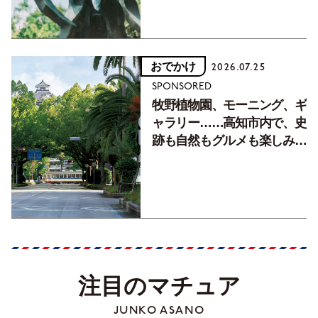
おでかけ
2026.07.25
SPONSORED
牧野植物園、モーニング、ギ
ャラリー……高知市内で、史
跡も自然もグルメも楽しみ尽
くす！【地元の本屋さんとつ
くった町歩きガイド／高知編
Part1】
注目のマチュア
JUNKO ASANO