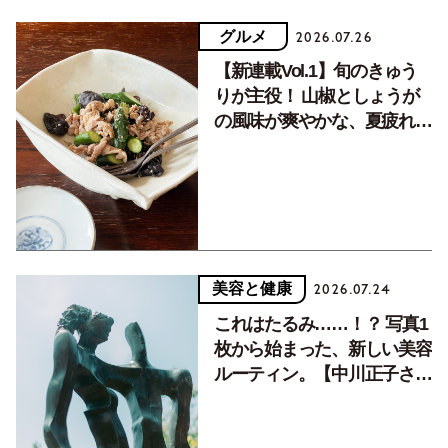
グルメ
2026.07.26
【新連載Vol.1】旬のきゅう
りが主役！ 山椒としょうが
の風味が爽やかな、夏疲れを
癒す10分おかず
美容と健康
2026.07.24
これはたるみ……！？ 写真1
枚から始まった、新しい美容
ルーティン。【中川正子さん
フォトエッセイVol.2】