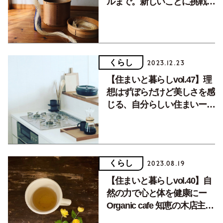
ルまで。新しいことに挑戦し
続けるー下平陽子さん
くらし
2023.12.23
【住まいと暮らしvol.47】理
想はずぼらだけど美しさを感
じる、自分らしい住まいー編
集者 望月早苗さん
くらし
2023.08.19
【住まいと暮らしvol.40】自
然の力で心と体を健康にー
Organic cafe 知恵の木店主・
宮本よしこさん