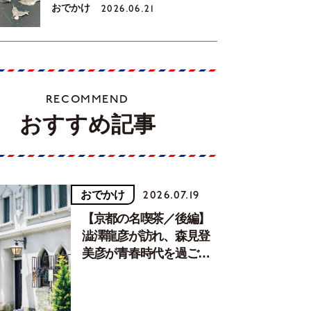
おでかけ
2026.06.21
RECOMMEND
おすすめ記事
おでかけ
2026.07.19
【京都の名喫茶／後編】
澁澤龍彦が訪れ、森見登
美彦が青春時代を過ごし
た文化が息づく居場所。