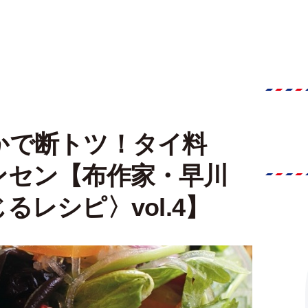
かで断トツ！タイ料
ンセン【布作家・早川
レシピ〉vol.4】