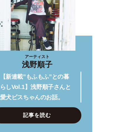
アーティスト
浅野順子
【新連載”もふもふ”との暮
らしVol.1】浅野順子さんと
愛犬ビスちゃんのお話。
記事を読む