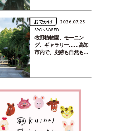
おでかけ
2026.07.25
SPONSORED
牧野植物園、モーニン
グ、ギャラリー……高知
市内で、史跡も自然もグ
ルメも楽しみ尽くす！
【地元の本屋さんとつく
った町歩きガイド／高知
編Part1】