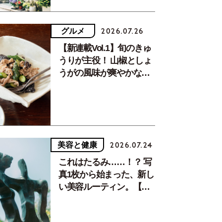
グルメ
2026.07.26
【新連載Vol.1】旬のきゅ
うりが主役！ 山椒としょ
うがの風味が爽やかな、
夏疲れを癒す10分おかず
美容と健康
2026.07.24
これはたるみ……！？ 写
真1枚から始まった、新し
い美容ルーティン。【中
川正子さんフォトエッセ
イVol.2】