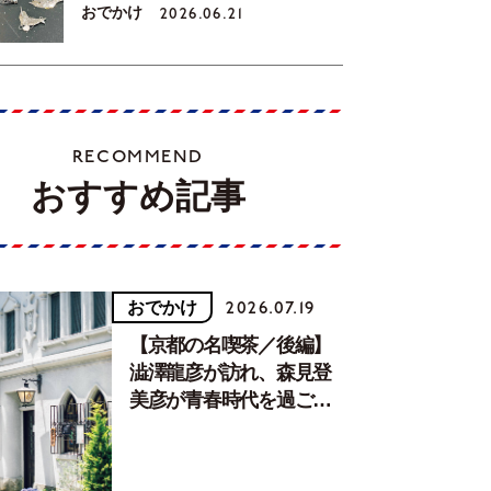
おでかけ
2026.06.21
RECOMMEND
おすすめ記事
おでかけ
2026.07.19
【京都の名喫茶／後編】
澁澤龍彦が訪れ、森見登
美彦が青春時代を過ごし
た文化が息づく居場所。