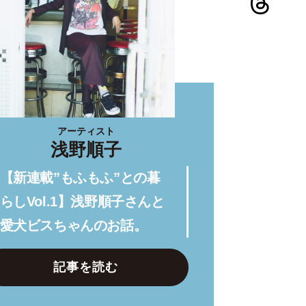
アーティスト
浅野順子
【新連載”もふもふ”との暮
らしVol.1】浅野順子さんと
愛犬ビスちゃんのお話。
記事を読む