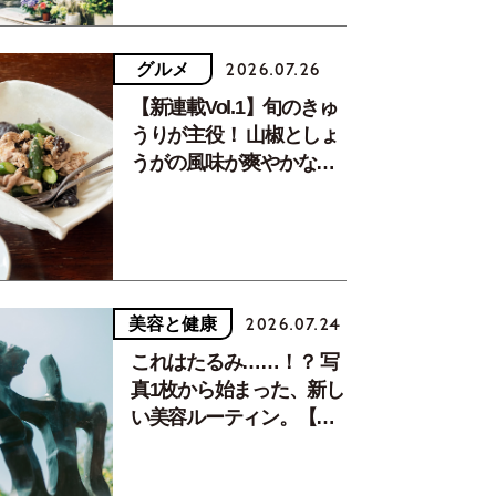
グルメ
2026.07.26
【新連載Vol.1】旬のきゅ
うりが主役！ 山椒としょ
うがの風味が爽やかな、
夏疲れを癒す10分おかず
美容と健康
2026.07.24
これはたるみ……！？ 写
真1枚から始まった、新し
い美容ルーティン。【中
川正子さんフォトエッセ
イVol.2】