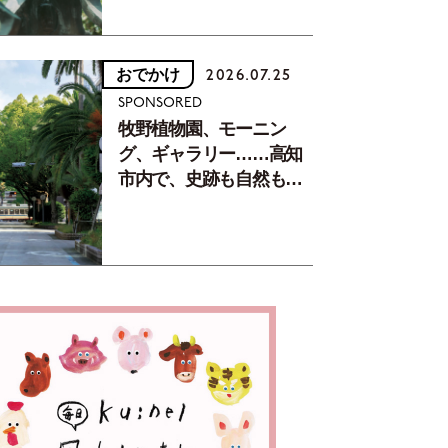
おでかけ
2026.07.25
SPONSORED
牧野植物園、モーニン
グ、ギャラリー……高知
市内で、史跡も自然もグ
ルメも楽しみ尽くす！
【地元の本屋さんとつく
った町歩きガイド／高知
編Part1】