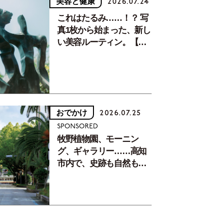
美容と健康
2026.07.24
これはたるみ……！？ 写
真1枚から始まった、新し
い美容ルーティン。【中
川正子さんフォトエッセ
イVol.2】
おでかけ
2026.07.25
SPONSORED
牧野植物園、モーニン
グ、ギャラリー……高知
市内で、史跡も自然もグ
ルメも楽しみ尽くす！
【地元の本屋さんとつく
った町歩きガイド／高知
編Part1】