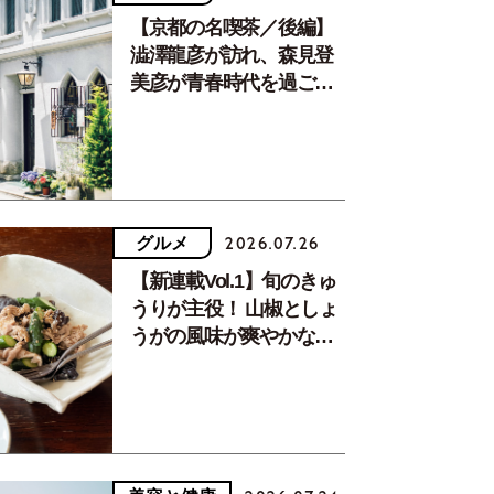
【京都の名喫茶／後編】
澁澤龍彦が訪れ、森見登
美彦が青春時代を過ごし
た文化が息づく居場所。
グルメ
2026.07.26
【新連載Vol.1】旬のきゅ
うりが主役！ 山椒としょ
うがの風味が爽やかな、
夏疲れを癒す10分おかず