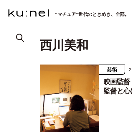
"マチュア"世代のときめき、全部。
西川美和
芸術
2
映画監督
監督と心