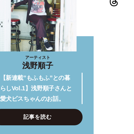
アーティスト
浅野順子
【新連載”もふもふ”との暮
らしVol.1】浅野順子さんと
愛犬ビスちゃんのお話。
記事を読む