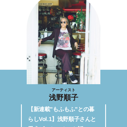
アーティスト
浅野順子
【新連載”もふもふ”との暮
らしVol.1】浅野順子さんと