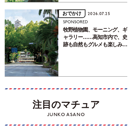
おでかけ
2026.07.25
SPONSORED
牧野植物園、モーニング、ギ
ャラリー……高知市内で、史
跡も自然もグルメも楽しみ尽
くす！【地元の本屋さんとつ
くった町歩きガイド／高知編
Part1】
注目のマチュア
JUNKO ASANO