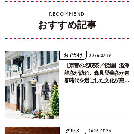
RECOMMEND
おすすめ記事
おでかけ
2026.07.19
【京都の名喫茶／後編】澁澤
龍彦が訪れ、森見登美彦が青
春時代を過ごした文化が息づ
く居場所。
グルメ
2026.07.26