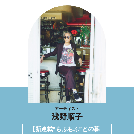
アーティスト
浅野順子
【新連載”もふもふ”との暮