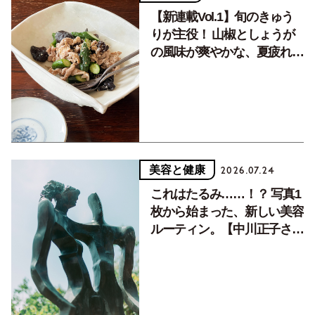
【新連載Vol.1】旬のきゅう
りが主役！ 山椒としょうが
の風味が爽やかな、夏疲れを
癒す10分おかず
美容と健康
2026.07.24
これはたるみ……！？ 写真1
枚から始まった、新しい美容
ルーティン。【中川正子さん
フォトエッセイVol.2】