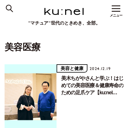
メニュー
"マチュア"世代のときめき、全部。
美容医療
美容と健康
2024.12.19
美木ちがやさんと学ぶ！はじ
めての美容医療＆健康寿命の
ための足爪ケア【ku:nel
REAL SALONレポ】