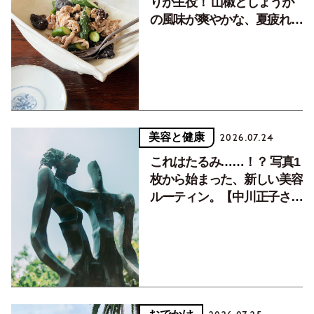
りが主役！ 山椒としょうが
の風味が爽やかな、夏疲れを
癒す10分おかず
美容と健康
2026.07.24
これはたるみ……！？ 写真1
枚から始まった、新しい美容
ルーティン。【中川正子さん
フォトエッセイVol.2】