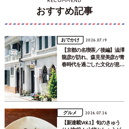
RECOMMEND
おすすめ記事
おでかけ
2026.07.19
【京都の名喫茶／後編】澁澤
龍彦が訪れ、森見登美彦が青
春時代を過ごした文化が息づ
く居場所。
グルメ
2026.07.26
【新連載Vol.1】旬のきゅう