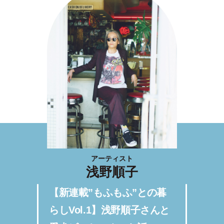
アーティスト
浅野順子
【新連載”もふもふ”との暮
らしVol.1】浅野順子さんと