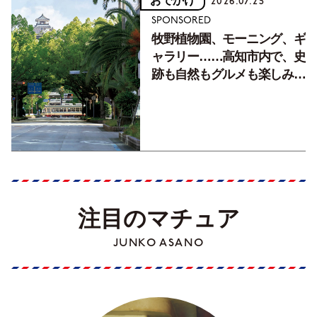
おでかけ
2026.07.25
SPONSORED
牧野植物園、モーニング、ギ
ャラリー……高知市内で、史
跡も自然もグルメも楽しみ尽
くす！【地元の本屋さんとつ
くった町歩きガイド／高知編
Part1】
注目のマチュア
JUNKO ASANO