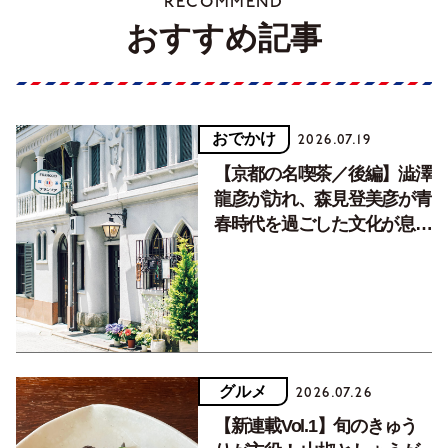
RECOMMEND
おすすめ記事
おでかけ
2026.07.19
【京都の名喫茶／後編】澁澤
龍彦が訪れ、森見登美彦が青
春時代を過ごした文化が息づ
く居場所。
グルメ
2026.07.26
【新連載Vol.1】旬のきゅう