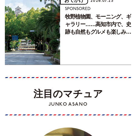
おでかけ
2026.07.25
SPONSORED
牧野植物園、モーニング、ギ
ャラリー……高知市内で、史
跡も自然もグルメも楽しみ尽
くす！【地元の本屋さんとつ
くった町歩きガイド／高知編
Part1】
注目のマチュア
JUNKO ASANO