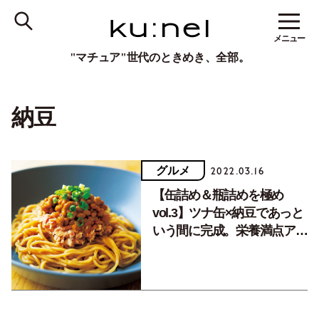
メニュー
"マチュア"世代のときめき、全部。
納豆
グルメ
2022.03.16
【缶詰め＆瓶詰めを極め
vol.3】ツナ缶×納豆であっと
いう間に完成。栄養満点アレ
ンジ麺で今日はきまり！