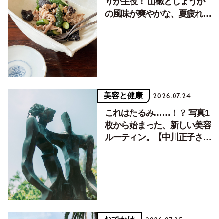
りが主役！ 山椒としょうが
の風味が爽やかな、夏疲れを
癒す10分おかず
美容と健康
2026.07.24
これはたるみ……！？ 写真1
枚から始まった、新しい美容
ルーティン。【中川正子さん
フォトエッセイVol.2】