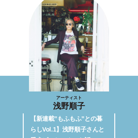
アーティスト
浅野順子
【新連載”もふもふ”との暮
らしVol.1】浅野順子さんと