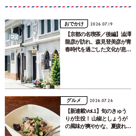
おでかけ
2026.07.19
【京都の名喫茶／後編】澁澤
龍彦が訪れ、森見登美彦が青
春時代を過ごした文化が息づ
く居場所。
グルメ
2026.07.26
【新連載Vol.1】旬のきゅう
りが主役！ 山椒としょうが
の風味が爽やかな、夏疲れを
癒す10分おかず