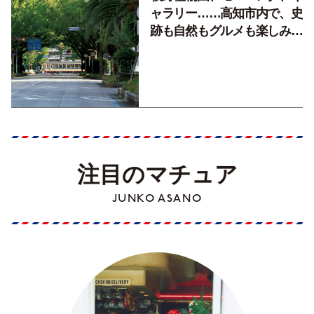
ャラリー……高知市内で、史
跡も自然もグルメも楽しみ尽
くす！【地元の本屋さんとつ
くった町歩きガイド／高知編
Part1】
注目のマチュア
JUNKO ASANO