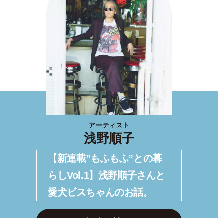
アーティスト
浅野順子
【新連載”もふもふ”との暮
らしVol.1】浅野順子さんと
愛犬ビスちゃんのお話。