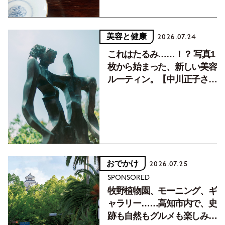
美容と健康
2026.07.24
これはたるみ……！？ 写真1
枚から始まった、新しい美容
ルーティン。【中川正子さん
フォトエッセイVol.2】
おでかけ
2026.07.25
SPONSORED
牧野植物園、モーニング、ギ
ャラリー……高知市内で、史
跡も自然もグルメも楽しみ尽