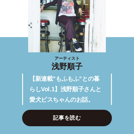
アーティスト
浅野順子
【新連載”もふもふ”との暮
らしVol.1】浅野順子さんと
愛犬ビスちゃんのお話。
記事を読む