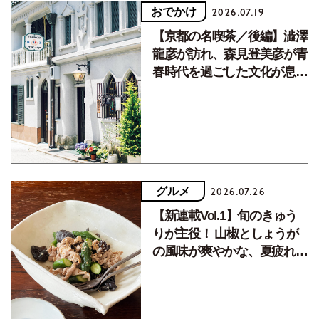
おでかけ
2026.07.19
【京都の名喫茶／後編】澁澤
龍彦が訪れ、森見登美彦が青
春時代を過ごした文化が息づ
く居場所。
グルメ
2026.07.26
【新連載Vol.1】旬のきゅう
りが主役！ 山椒としょうが
の風味が爽やかな、夏疲れを
癒す10分おかず