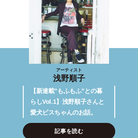
アーティスト
浅野順子
【新連載”もふもふ”との暮
らしVol.1】浅野順子さんと
愛犬ビスちゃんのお話。
記事を読む