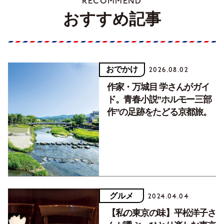
RECOMMEND
おすすめ記事
おでかけ
2026.08.02
作家・万城目 学さんがガイ
ド。青春小説”ホルモー三部
作”の足跡をたどる京都旅。
グルメ
2024.04.04
【私の東京の味】平松洋子さ