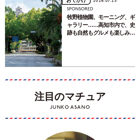
おでかけ
2026.07.25
SPONSORED
牧野植物園、モーニング、ギ
ャラリー……高知市内で、史
跡も自然もグルメも楽しみ尽
くす！【地元の本屋さんとつ
くった町歩きガイド／高知編
Part1】
注目のマチュア
JUNKO ASANO