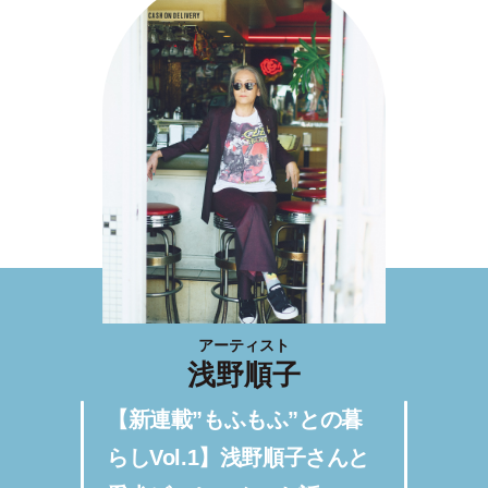
アーティスト
浅野順子
【新連載”もふもふ”との暮
らしVol.1】浅野順子さんと