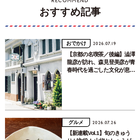
RECOMMEND
おすすめ記事
おでかけ
2026.07.19
【京都の名喫茶／後編】澁澤
龍彦が訪れ、森見登美彦が青
春時代を過ごした文化が息づ
く居場所。
グルメ
2026.07.26
【新連載Vol.1】旬のきゅう