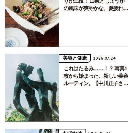
りが主役！ 山椒としょうが
の風味が爽やかな、夏疲れを
癒す10分おかず
美容と健康
2026.07.24
これはたるみ……！？ 写真1
枚から始まった、新しい美容
ルーティン。【中川正子さん
フォトエッセイVol.2】