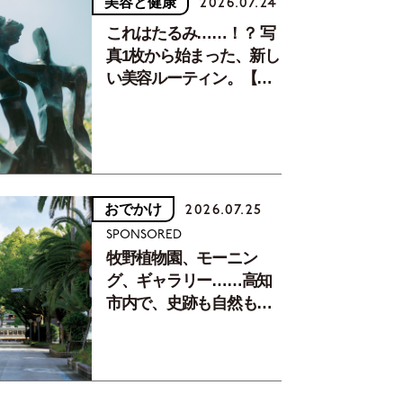
美容と健康
2026.07.24
これはたるみ……！？ 写
真1枚から始まった、新し
い美容ルーティン。【中
川正子さんフォトエッセ
イVol.2】
おでかけ
2026.07.25
SPONSORED
牧野植物園、モーニン
グ、ギャラリー……高知
市内で、史跡も自然もグ
ルメも楽しみ尽くす！
【地元の本屋さんとつく
った町歩きガイド／高知
編Part1】