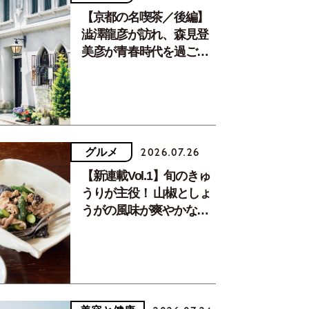
【京都の名喫茶／後編】
澁澤龍彦が訪れ、森見登
美彦が青春時代を過ごし
た文化が息づく居場所。
グルメ
2026.07.26
【新連載Vol.1】旬のきゅ
うりが主役！ 山椒としょ
うがの風味が爽やかな、
夏疲れを癒す10分おかず