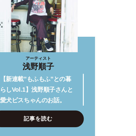
アーティスト
浅野順子
【新連載”もふもふ”との暮
らしVol.1】浅野順子さんと
愛犬ビスちゃんのお話。
記事を読む