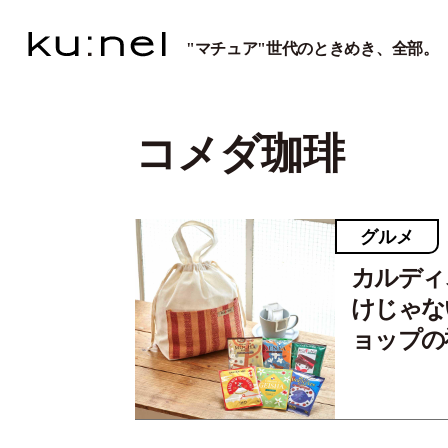
"マチュア"世代のときめき、全部。
コメダ珈琲
グルメ
カルディ
けじゃな
ョップの