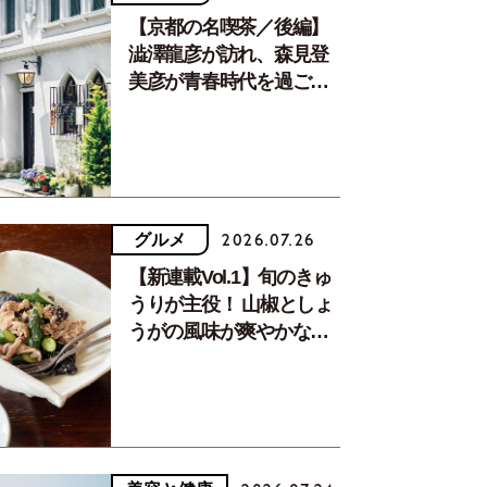
【京都の名喫茶／後編】
澁澤龍彦が訪れ、森見登
美彦が青春時代を過ごし
た文化が息づく居場所。
グルメ
2026.07.26
【新連載Vol.1】旬のきゅ
うりが主役！ 山椒としょ
うがの風味が爽やかな、
夏疲れを癒す10分おかず