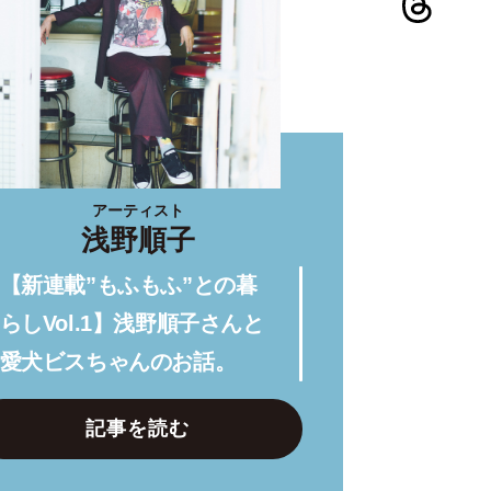
アーティスト
浅野順子
【新連載”もふもふ”との暮
らしVol.1】浅野順子さんと
愛犬ビスちゃんのお話。
記事を読む