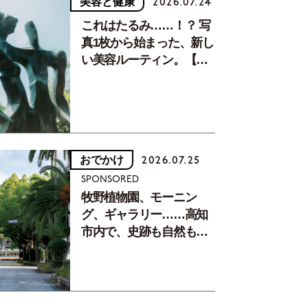
美容と健康
2026.07.24
これはたるみ……！？ 写
真1枚から始まった、新し
い美容ルーティン。【中
川正子さんフォトエッセ
イVol.2】
おでかけ
2026.07.25
SPONSORED
牧野植物園、モーニン
グ、ギャラリー……高知
市内で、史跡も自然もグ
ルメも楽しみ尽くす！
【地元の本屋さんとつく
った町歩きガイド／高知
編Part1】