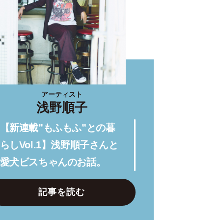
アーティスト
浅野順子
【新連載”もふもふ”との暮
らしVol.1】浅野順子さんと
愛犬ビスちゃんのお話。
記事を読む