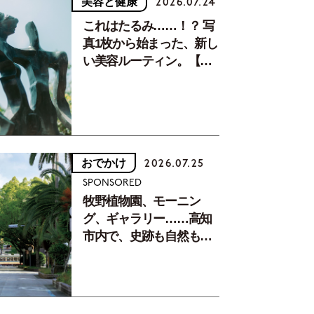
美容と健康
2026.07.24
これはたるみ……！？ 写
真1枚から始まった、新し
い美容ルーティン。【中
川正子さんフォトエッセ
イVol.2】
おでかけ
2026.07.25
SPONSORED
牧野植物園、モーニン
グ、ギャラリー……高知
市内で、史跡も自然もグ
ルメも楽しみ尽くす！
【地元の本屋さんとつく
った町歩きガイド／高知
編Part1】