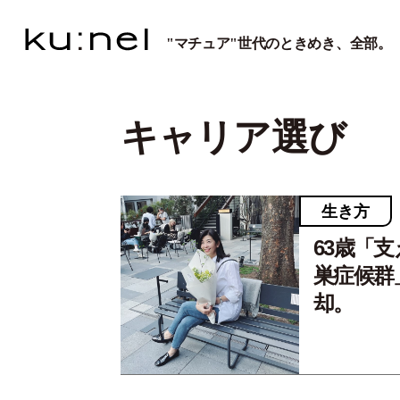
"マチュア"世代のときめき、全部。
キャリア選び
生き方
63歳「
巣症候群
却。