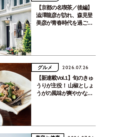
【京都の名喫茶／後編】
澁澤龍彦が訪れ、森見登
美彦が青春時代を過ごし
た文化が息づく居場所。
グルメ
2026.07.26
【新連載Vol.1】旬のきゅ
うりが主役！ 山椒としょ
うがの風味が爽やかな、
夏疲れを癒す10分おかず