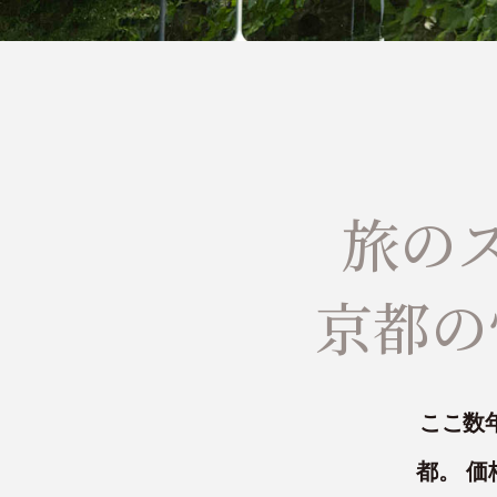
旅の
京都の
ここ数
都。 