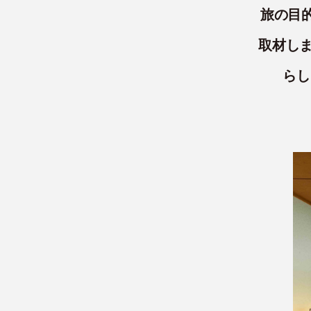
旅の目
取材しま
らし