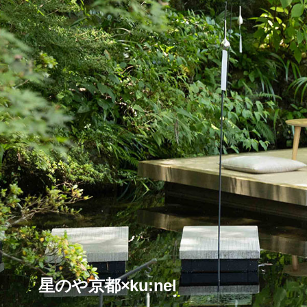
星のや京都×ku:nel