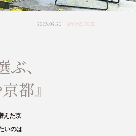
2023.09.20
SPONSORED
選ぶ、
や京都』
増えた京
たいのは