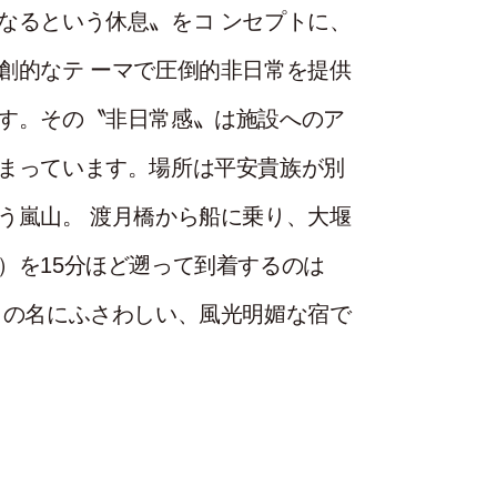
なるという休息〟をコ ンセプトに、
創的なテ ーマで圧倒的非日常を提供
す。その〝非日常感〟は施設へのア
まっています。場所は平安貴族が別
う嵐山。 渡月橋から船に乗り、大堰
）を15分ほど遡って到着するのは
 の名にふさわしい、風光明媚な宿で