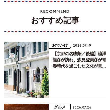
RECOMMEND
おすすめ記事
おでかけ
2026.07.19
【京都の名喫茶／後編】澁澤
龍彦が訪れ、森見登美彦が青
春時代を過ごした文化が息づ
く居場所。
グルメ
2026.07.26