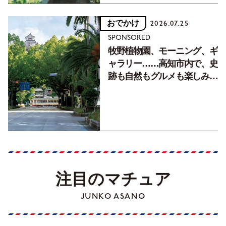
おでかけ
2026.07.25
SPONSORED
牧野植物園、モーニング、ギ
ャラリー……高知市内で、史
跡も自然もグルメも楽しみ尽
くす！【地元の本屋さんとつ
くった町歩きガイド／高知編
Part1】
注目のマチュア
JUNKO ASANO