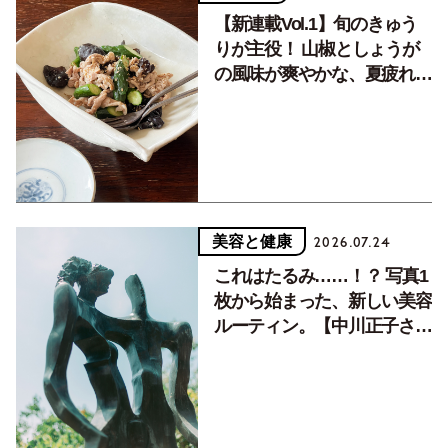
【新連載Vol.1】旬のきゅう
りが主役！ 山椒としょうが
の風味が爽やかな、夏疲れを
癒す10分おかず
美容と健康
2026.07.24
これはたるみ……！？ 写真1
枚から始まった、新しい美容
ルーティン。【中川正子さん
フォトエッセイVol.2】