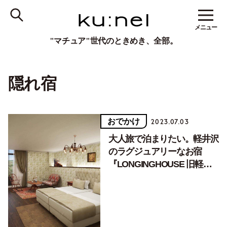
メニュー
"マチュア"世代のときめき、全部。
隠れ宿
おでかけ
2023.07.03
大人旅で泊まりたい。軽井沢
のラグジュアリーなお宿
『LONGINGHOUSE 旧軽井
沢・諏訪ノ森』の魅力とは