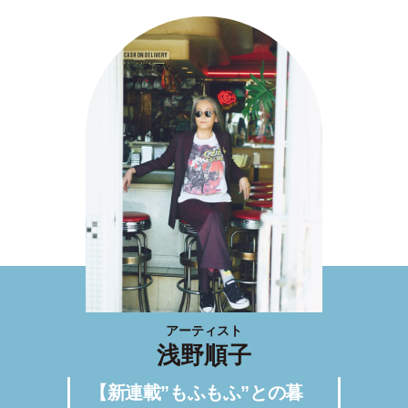
アーティスト
浅野順子
【新連載”もふもふ”との暮