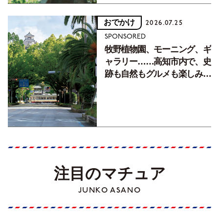
おでかけ
2026.07.25
SPONSORED
牧野植物園、モーニング、ギ
ャラリー……高知市内で、史
跡も自然もグルメも楽しみ尽
くす！【地元の本屋さんとつ
くった町歩きガイド／高知編
Part1】
注目のマチュア
JUNKO ASANO