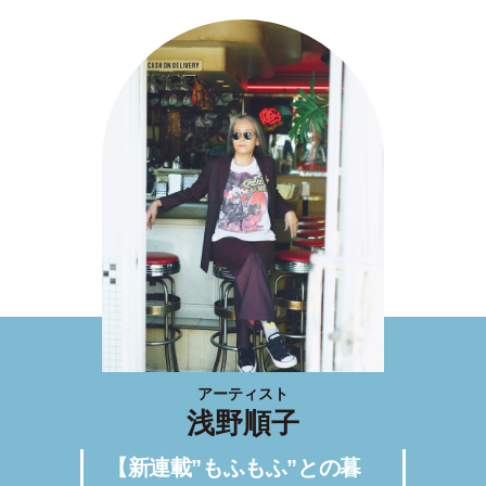
アーティスト
浅野順子
【新連載”もふもふ”との暮