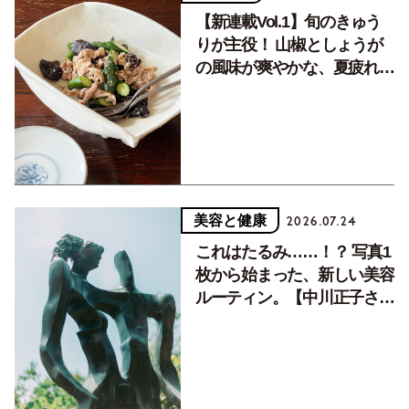
【新連載Vol.1】旬のきゅう
りが主役！ 山椒としょうが
の風味が爽やかな、夏疲れを
癒す10分おかず
美容と健康
2026.07.24
これはたるみ……！？ 写真1
枚から始まった、新しい美容
ルーティン。【中川正子さん
フォトエッセイVol.2】