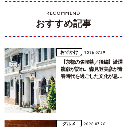
RECOMMEND
おすすめ記事
おでかけ
2026.07.19
【京都の名喫茶／後編】澁澤
龍彦が訪れ、森見登美彦が青
春時代を過ごした文化が息づ
く居場所。
グルメ
2026.07.26