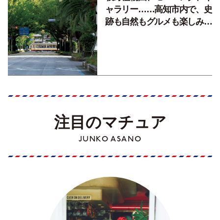
ャラリー……高知市内で、史
跡も自然もグルメも楽しみ尽
くす！【地元の本屋さんとつ
くった町歩きガイド／高知編
Part1】
注目のマチュア
JUNKO ASANO