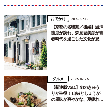
おでかけ
2026.07.19
【京都の名喫茶／後編】澁澤
龍彦が訪れ、森見登美彦が青
春時代を過ごした文化が息づ
く居場所。
グルメ
2026.07.26
【新連載Vol.1】旬のきゅう
りが主役！ 山椒としょうが
の風味が爽やかな、夏疲れを
癒す10分おかず