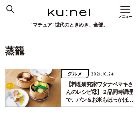
メニュー
"マチュア"世代のときめき、全部。
蒸籠
グルメ
2021.10.24
【料理研究家ワタナベマキさ
んのレシピ③】２品同時調理
で、パン＆お米もほっかほ
か！『せいろご飯』。