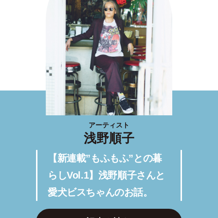
アーティスト
浅野順子
【新連載”もふもふ”との暮
らしVol.1】浅野順子さんと
愛犬ビスちゃんのお話。