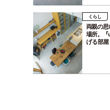
くらし
両親の思
場所。『
げる部屋