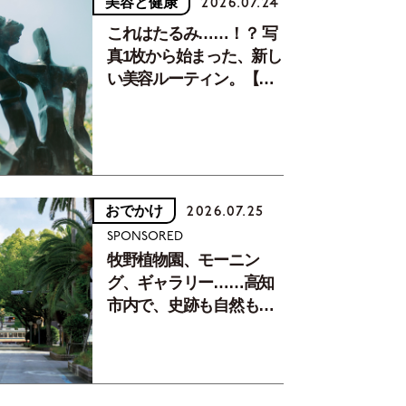
美容と健康
2026.07.24
これはたるみ……！？ 写
真1枚から始まった、新し
い美容ルーティン。【中
川正子さんフォトエッセ
イVol.2】
おでかけ
2026.07.25
SPONSORED
牧野植物園、モーニン
グ、ギャラリー……高知
市内で、史跡も自然もグ
ルメも楽しみ尽くす！
【地元の本屋さんとつく
った町歩きガイド／高知
編Part1】