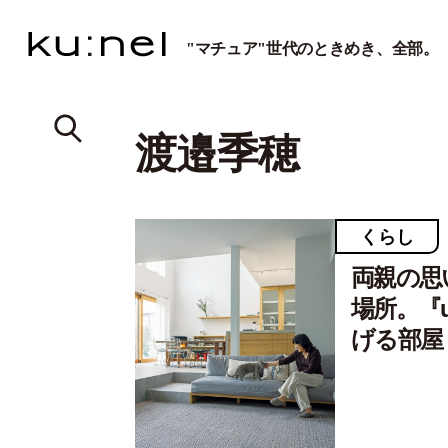
"マチュア"世代のときめき、全部。
渡邉季穂
くらし
両親の思
場所。『
げる部屋