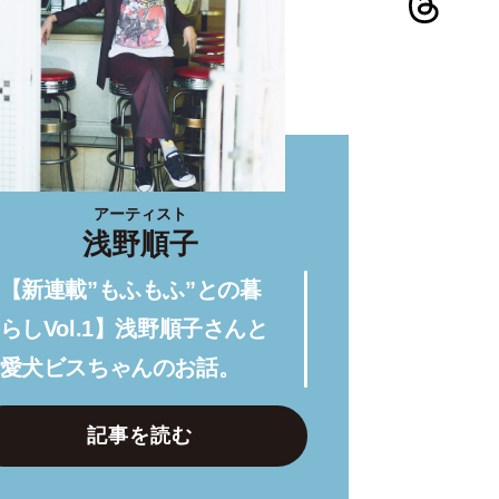
アーティスト
浅野順子
【新連載”もふもふ”との暮
らしVol.1】浅野順子さんと
愛犬ビスちゃんのお話。
記事を読む