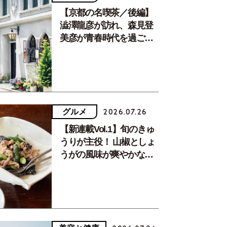
【京都の名喫茶／後編】
澁澤龍彦が訪れ、森見登
美彦が青春時代を過ごし
た文化が息づく居場所。
グルメ
2026.07.26
【新連載Vol.1】旬のきゅ
うりが主役！ 山椒としょ
うがの風味が爽やかな、
夏疲れを癒す10分おかず