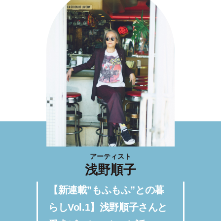
アーティスト
浅野順子
【新連載”もふもふ”との暮
らしVol.1】浅野順子さんと