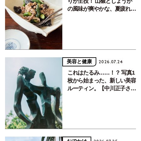
りが主役！ 山椒としょうが
の風味が爽やかな、夏疲れを
癒す10分おかず
美容と健康
2026.07.24
これはたるみ……！？ 写真1
枚から始まった、新しい美容
ルーティン。【中川正子さん
フォトエッセイVol.2】