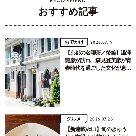
RECOMMEND
おすすめ記事
おでかけ
2026.07.19
【京都の名喫茶／後編】澁澤
龍彦が訪れ、森見登美彦が青
春時代を過ごした文化が息づ
く居場所。
グルメ
2026.07.26
【新連載Vol.1】旬のきゅう