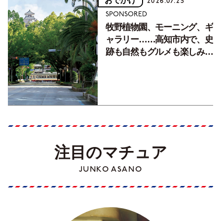
おでかけ
2026.07.25
SPONSORED
牧野植物園、モーニング、ギ
ャラリー……高知市内で、史
跡も自然もグルメも楽しみ尽
くす！【地元の本屋さんとつ
くった町歩きガイド／高知編
Part1】
注目のマチュア
JUNKO ASANO