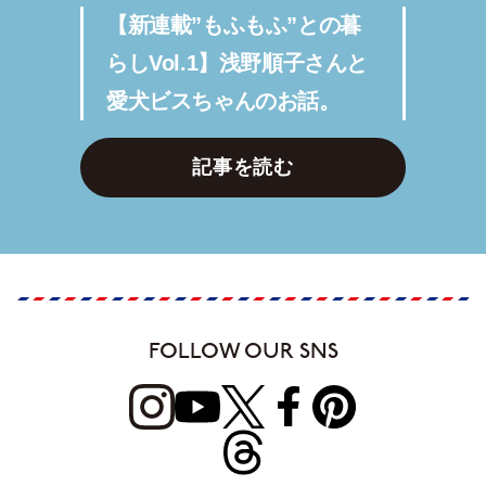
【新連載”もふもふ”との暮
らしVol.1】浅野順子さんと
愛犬ビスちゃんのお話。
記事を読む
FOLLOW OUR SNS