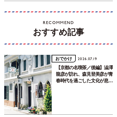
RECOMMEND
おすすめ記事
おでかけ
2026.07.19
【京都の名喫茶／後編】澁澤
龍彦が訪れ、森見登美彦が青
春時代を過ごした文化が息づ
く居場所。