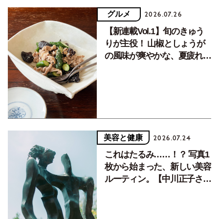
グルメ
2026.07.26
【新連載Vol.1】旬のきゅう
りが主役！ 山椒としょうが
の風味が爽やかな、夏疲れを
癒す10分おかず
美容と健康
2026.07.24
これはたるみ……！？ 写真1
枚から始まった、新しい美容
ルーティン。【中川正子さん
フォトエッセイVol.2】