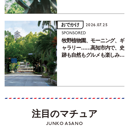
おでかけ
2026.07.25
SPONSORED
牧野植物園、モーニング、ギ
ャラリー……高知市内で、史
跡も自然もグルメも楽しみ尽
くす！【地元の本屋さんとつ
くった町歩きガイド／高知編
Part1】
注目のマチュア
JUNKO ASANO