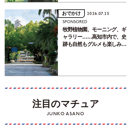
おでかけ
2026.07.25
SPONSORED
牧野植物園、モーニング、ギ
ャラリー……高知市内で、史
跡も自然もグルメも楽しみ尽
くす！【地元の本屋さんとつ
くった町歩きガイド／高知編
Part1】
注目のマチュア
JUNKO ASANO