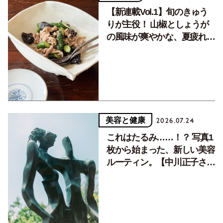
【新連載Vol.1】旬のきゅう
りが主役！ 山椒としょうが
の風味が爽やかな、夏疲れを
癒す10分おかず
美容と健康
2026.07.24
これはたるみ……！？ 写真1
枚から始まった、新しい美容
ルーティン。【中川正子さん
フォトエッセイVol.2】