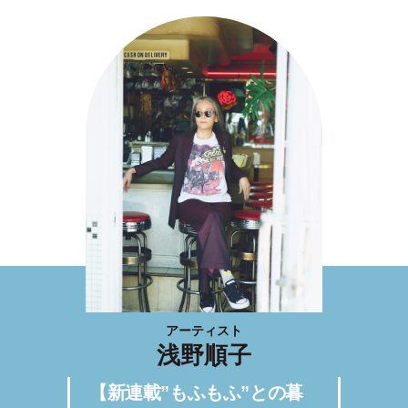
アーティスト
浅野順子
【新連載”もふもふ”との暮