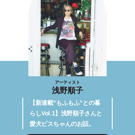
アーティスト
浅野順子
【新連載”もふもふ”との暮
らしVol.1】浅野順子さんと
愛犬ビスちゃんのお話。