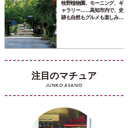
牧野植物園、モーニング、ギ
ャラリー……高知市内で、史
跡も自然もグルメも楽しみ尽
くす！【地元の本屋さんとつ
くった町歩きガイド／高知編
Part1】
注目のマチュア
JUNKO ASANO