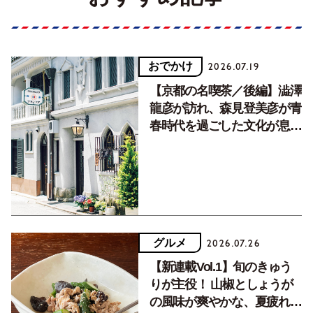
おでかけ
2026.07.19
【京都の名喫茶／後編】澁澤
龍彦が訪れ、森見登美彦が青
春時代を過ごした文化が息づ
く居場所。
グルメ
2026.07.26
【新連載Vol.1】旬のきゅう
りが主役！ 山椒としょうが
の風味が爽やかな、夏疲れを