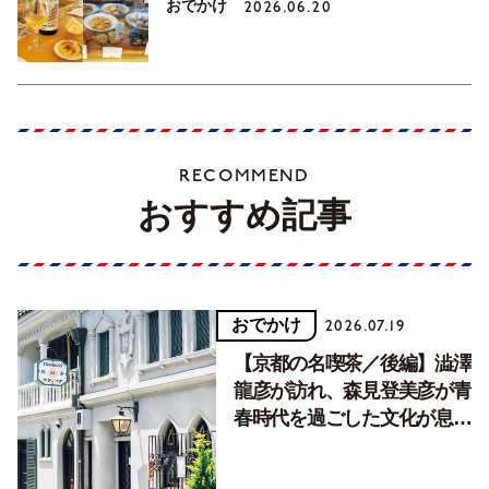
おでかけ
2026.06.20
RECOMMEND
おすすめ記事
おでかけ
2026.07.19
【京都の名喫茶／後編】澁澤
龍彦が訪れ、森見登美彦が青
春時代を過ごした文化が息づ
く居場所。