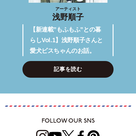
アーティスト
浅野順子
【新連載”もふもふ”との暮
らしVol.1】浅野順子さんと
愛犬ビスちゃんのお話。
記事を読む
FOLLOW OUR SNS