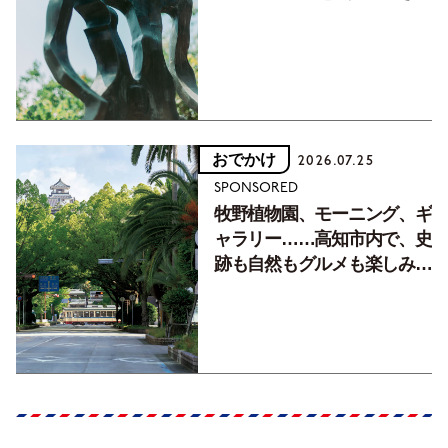
フォトエッセイVol.2】
おでかけ
2026.07.25
SPONSORED
牧野植物園、モーニング、ギ
ャラリー……高知市内で、史
跡も自然もグルメも楽しみ尽
くす！【地元の本屋さんとつ
くった町歩きガイド／高知編
Part1】