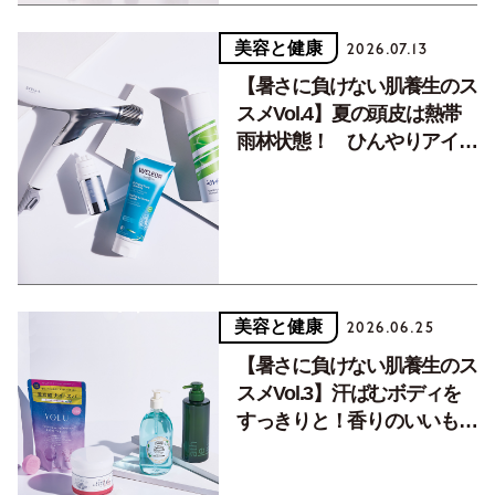
美容と健康
2026.07.13
【暑さに負けない肌養生のス
スメVol.4】夏の頭皮は熱帯
雨林状態！ ひんやりアイテ
ムで快適に。
美容と健康
2026.06.25
【暑さに負けない肌養生のス
スメVol.3】汗ばむボディを
すっきりと！香りのいいもの
で安眠もサポート。