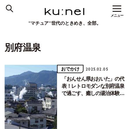
メニュー
"マチュア"世代のときめき、全部。
別府温泉
おでかけ
2025.02.05
「おんせん県おおいた」の代
表！レトロモダンな別府温泉
で過ごす、癒しの湯治体験
【アンコール企画】