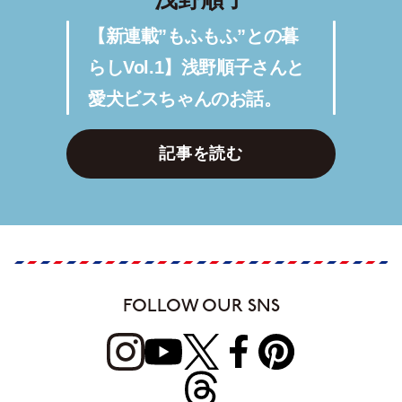
【新連載”もふもふ”との暮
らしVol.1】浅野順子さんと
愛犬ビスちゃんのお話。
記事を読む
FOLLOW OUR SNS