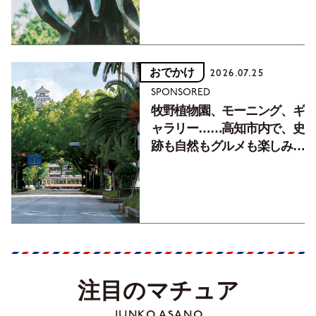
おでかけ
2026.07.25
SPONSORED
牧野植物園、モーニング、ギ
ャラリー……高知市内で、史
跡も自然もグルメも楽しみ尽
くす！【地元の本屋さんとつ
くった町歩きガイド／高知編
Part1】
注目のマチュア
JUNKO ASANO