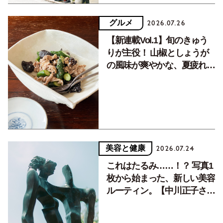
グルメ
2026.07.26
【新連載Vol.1】旬のきゅう
りが主役！ 山椒としょうが
の風味が爽やかな、夏疲れを
癒す10分おかず
美容と健康
2026.07.24
これはたるみ……！？ 写真1
枚から始まった、新しい美容
ルーティン。【中川正子さん
フォトエッセイVol.2】