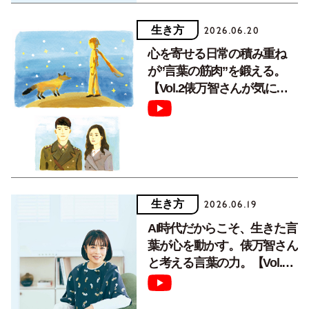
生き方
2026.06.20
心を寄せる日常の積み重ね
が”言葉の筋肉”を鍛える。
【Vol.2俵万智さんが気にな
るフレーズ】
生き方
2026.06.19
AI時代だからこそ、生きた言
葉が心を動かす。俵万智さん
と考える言葉の力。【Vol.1
言葉をめぐる短歌編】