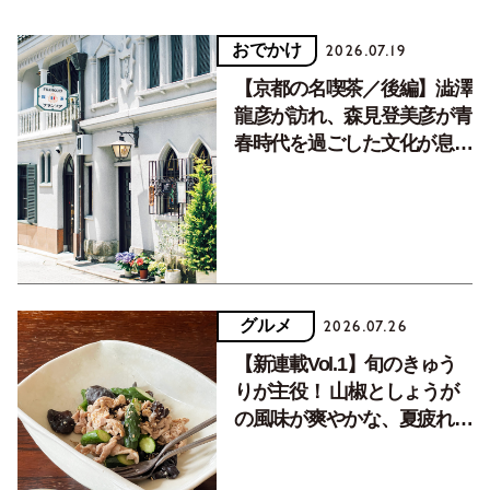
おでかけ
2026.07.19
【京都の名喫茶／後編】澁澤
龍彦が訪れ、森見登美彦が青
春時代を過ごした文化が息づ
く居場所。
グルメ
2026.07.26
【新連載Vol.1】旬のきゅう
りが主役！ 山椒としょうが
の風味が爽やかな、夏疲れを
癒す10分おかず