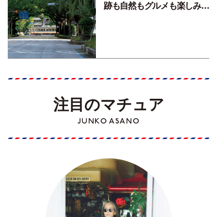
跡も自然もグルメも楽しみ尽
くす！【地元の本屋さんとつ
くった町歩きガイド／高知編
Part1】
注目のマチュア
JUNKO ASANO