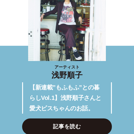
アーティスト
浅野順子
【新連載”もふもふ”との暮
らしVol.1】浅野順子さんと
愛犬ビスちゃんのお話。
記事を読む