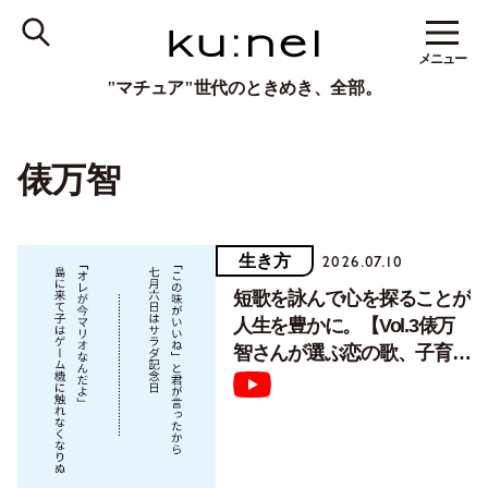
メニュー
"マチュア"世代のときめき、全部。
俵万智
生き方
2026.07.10
短歌を詠んで心を探ることが
人生を豊かに。【Vol.3俵万
智さんが選ぶ恋の歌、子育て
の歌】