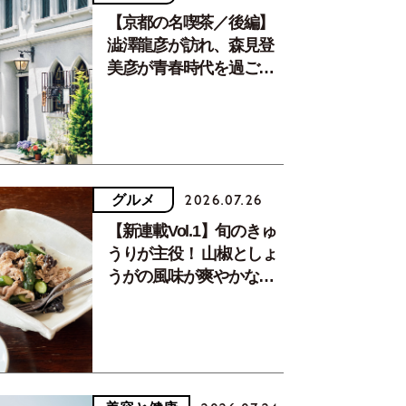
【京都の名喫茶／後編】
澁澤龍彦が訪れ、森見登
美彦が青春時代を過ごし
た文化が息づく居場所。
グルメ
2026.07.26
【新連載Vol.1】旬のきゅ
うりが主役！ 山椒としょ
うがの風味が爽やかな、
夏疲れを癒す10分おかず