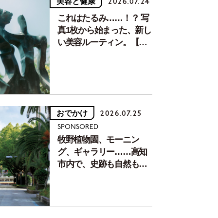
美容と健康
2026.07.24
これはたるみ……！？ 写
真1枚から始まった、新し
い美容ルーティン。【中
川正子さんフォトエッセ
イVol.2】
おでかけ
2026.07.25
SPONSORED
牧野植物園、モーニン
グ、ギャラリー……高知
市内で、史跡も自然もグ
ルメも楽しみ尽くす！
【地元の本屋さんとつく
った町歩きガイド／高知
編Part1】