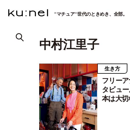
"マチュア"世代のときめき、全部。
中村江里子
生き方
フリーア
タビュー
本は大切