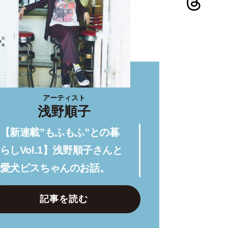
アーティスト
浅野順子
【新連載”もふもふ”との暮
らしVol.1】浅野順子さんと
愛犬ビスちゃんのお話。
記事を読む