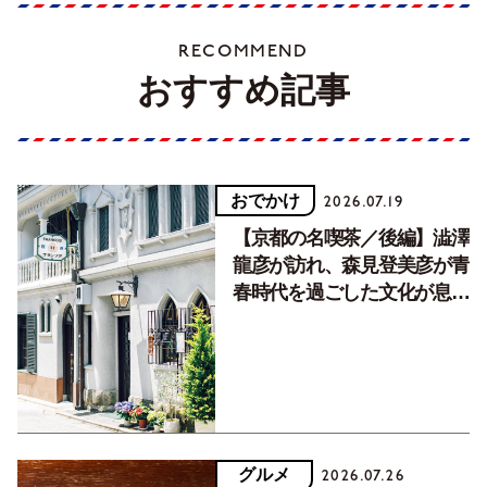
RECOMMEND
おすすめ記事
おでかけ
2026.07.19
【京都の名喫茶／後編】澁澤
龍彦が訪れ、森見登美彦が青
春時代を過ごした文化が息づ
く居場所。
グルメ
2026.07.26