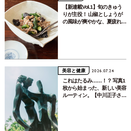
【新連載Vol.1】旬のきゅう
りが主役！ 山椒としょうが
の風味が爽やかな、夏疲れを
癒す10分おかず
美容と健康
2026.07.24
これはたるみ……！？ 写真1
枚から始まった、新しい美容
ルーティン。【中川正子さん
フォトエッセイVol.2】