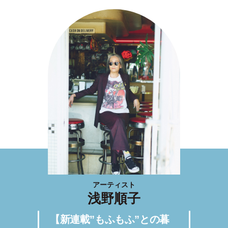
アーティスト
浅野順子
【新連載”もふもふ”との暮