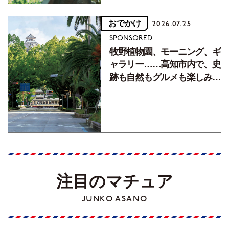
おでかけ
2026.07.25
SPONSORED
牧野植物園、モーニング、ギ
ャラリー……高知市内で、史
跡も自然もグルメも楽しみ尽
くす！【地元の本屋さんとつ
くった町歩きガイド／高知編
Part1】
注目のマチュア
JUNKO ASANO