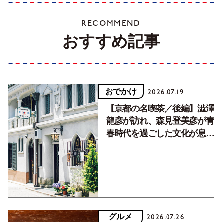
RECOMMEND
おすすめ記事
おでかけ
2026.07.19
【京都の名喫茶／後編】澁澤
龍彦が訪れ、森見登美彦が青
春時代を過ごした文化が息づ
く居場所。
グルメ
2026.07.26