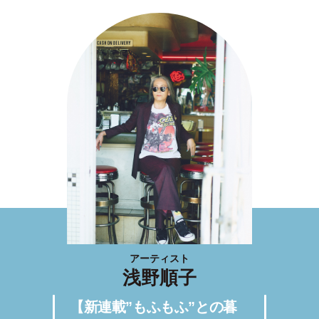
アーティスト
浅野順子
【新連載”もふもふ”との暮