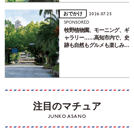
おでかけ
2026.07.25
SPONSORED
牧野植物園、モーニング、ギ
ャラリー……高知市内で、史
跡も自然もグルメも楽しみ尽
くす！【地元の本屋さんとつ
くった町歩きガイド／高知編
Part1】
注目のマチュア
JUNKO ASANO