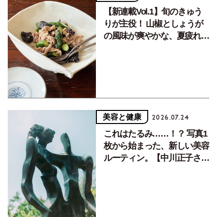
【新連載Vol.1】旬のきゅう
りが主役！ 山椒としょうが
の風味が爽やかな、夏疲れを
癒す10分おかず
美容と健康
2026.07.24
これはたるみ……！？ 写真1
枚から始まった、新しい美容
ルーティン。【中川正子さん
フォトエッセイVol.2】