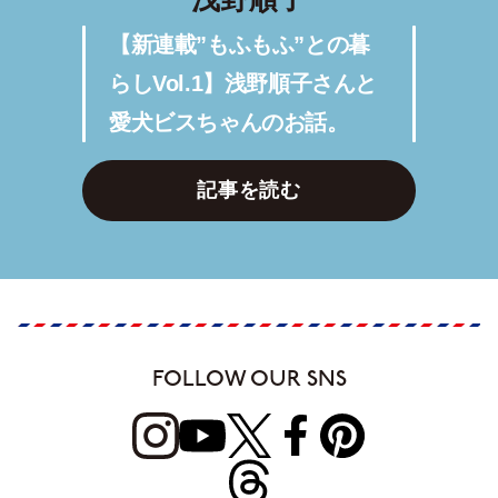
【新連載”もふもふ”との暮
らしVol.1】浅野順子さんと
愛犬ビスちゃんのお話。
記事を読む
FOLLOW OUR SNS