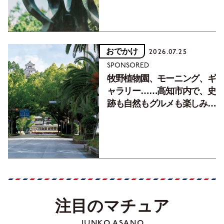
おでかけ
2026.07.25
SPONSORED
牧野植物園、モーニング、ギ
ャラリー……高知市内で、史
跡も自然もグルメも楽しみ尽
くす！【地元の本屋さんとつ
くった町歩きガイド／高知編
Part1】
注目のマチュア
JUNKO ASANO