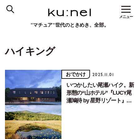
メニュー
"マチュア"世代のときめき、全部。
ハイキング
おでかけ
2025.11.01
いつかしたい尾瀬ハイク。新
形態の“山ホテル”『LUCY尾
瀬鳩待 by 星野リゾート』を
きっかけに