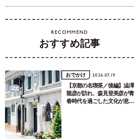
RECOMMEND
おすすめ記事
おでかけ
2026.07.19
【京都の名喫茶／後編】澁澤
龍彦が訪れ、森見登美彦が青
春時代を過ごした文化が息づ
く居場所。