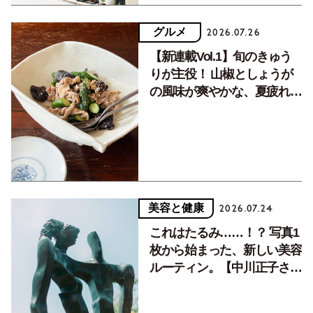
グルメ
2026.07.26
【新連載Vol.1】旬のきゅう
りが主役！ 山椒としょうが
の風味が爽やかな、夏疲れを
癒す10分おかず
美容と健康
2026.07.24
これはたるみ……！？ 写真1
枚から始まった、新しい美容
ルーティン。【中川正子さん
フォトエッセイVol.2】