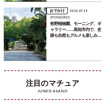
おでかけ
2026.07.25
SPONSORED
牧野植物園、モーニング、ギ
ャラリー……高知市内で、史
跡も自然もグルメも楽しみ尽
くす！【地元の本屋さんとつ
くった町歩きガイド／高知編
Part1】
注目のマチュア
JUNKO ASANO