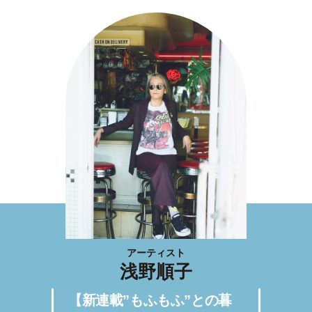
アーティスト
浅野順子
【新連載”もふもふ”との暮