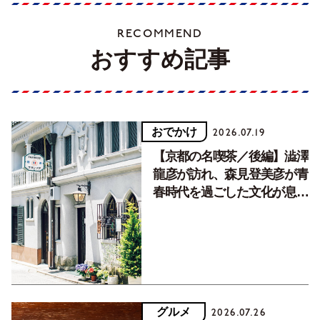
RECOMMEND
おすすめ記事
おでかけ
2026.07.19
【京都の名喫茶／後編】澁澤
龍彦が訪れ、森見登美彦が青
春時代を過ごした文化が息づ
く居場所。
グルメ
2026.07.26