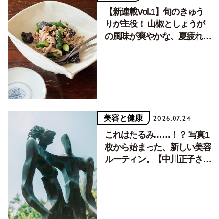
【新連載Vol.1】旬のきゅう
りが主役！ 山椒としょうが
の風味が爽やかな、夏疲れを
癒す10分おかず
美容と健康
2026.07.24
これはたるみ……！？ 写真1
枚から始まった、新しい美容
ルーティン。【中川正子さん
フォトエッセイVol.2】