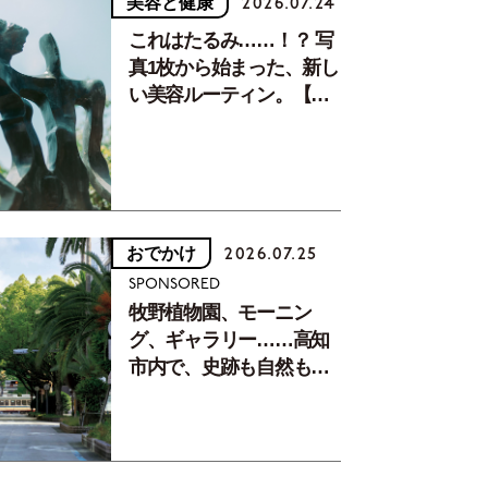
美容と健康
2026.07.24
これはたるみ……！？ 写
真1枚から始まった、新し
い美容ルーティン。【中
川正子さんフォトエッセ
イVol.2】
おでかけ
2026.07.25
SPONSORED
牧野植物園、モーニン
グ、ギャラリー……高知
市内で、史跡も自然もグ
ルメも楽しみ尽くす！
【地元の本屋さんとつく
った町歩きガイド／高知
編Part1】