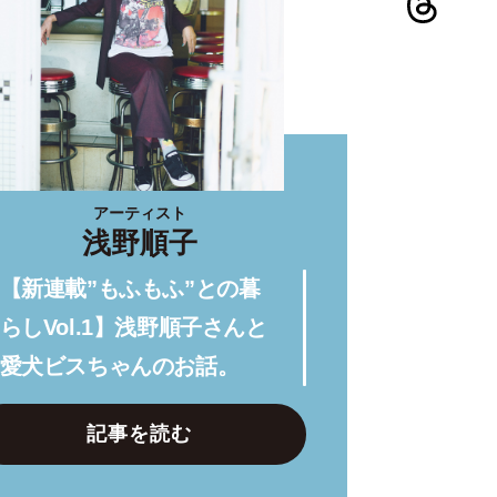
アーティスト
浅野順子
【新連載”もふもふ”との暮
らしVol.1】浅野順子さんと
愛犬ビスちゃんのお話。
記事を読む