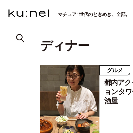
"マチュア"世代のときめき、全部。
ディナー
グルメ
都内アク
ョンタワ
酒屋