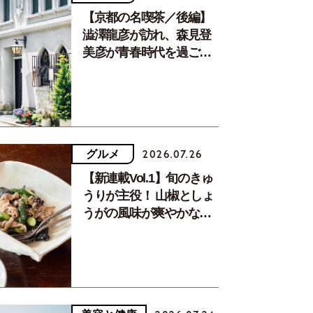
【京都の名喫茶／後編】
澁澤龍彦が訪れ、森見登
美彦が青春時代を過ごし
た文化が息づく居場所。
グルメ
2026.07.26
【新連載Vol.1】旬のきゅ
うりが主役！ 山椒としょ
うがの風味が爽やかな、
夏疲れを癒す10分おかず