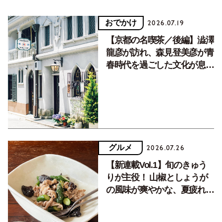
おでかけ
2026.07.19
【京都の名喫茶／後編】澁澤
龍彦が訪れ、森見登美彦が青
春時代を過ごした文化が息づ
く居場所。
グルメ
2026.07.26
【新連載Vol.1】旬のきゅう
りが主役！ 山椒としょうが
の風味が爽やかな、夏疲れを
癒す10分おかず