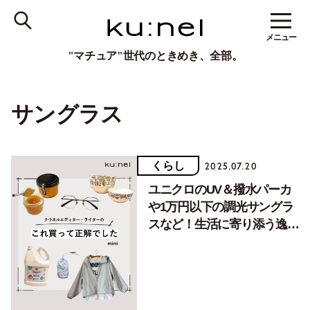
メニュー
"マチュア"世代のときめき、全部。
サングラス
くらし
2025.07.20
ユニクロのUV＆撥水パーカ
や1万円以下の調光サングラ
スなど！生活に寄り添う逸品
揃いの「これ買って正解でし
た」