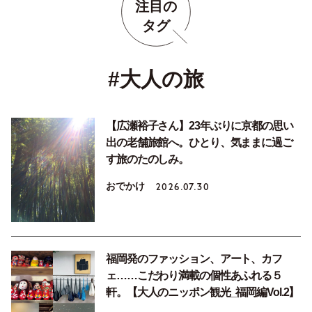
注目の
タグ
#大人の旅
【広瀬裕子さん】23年ぶりに京都の思い
出の老舗旅館へ。ひとり、気ままに過ご
す旅のたのしみ。
おでかけ
2026.07.30
福岡発のファッション、アート、カフ
ェ……こだわり満載の個性あふれる５
軒。【大人のニッポン観光_福岡編Vol.2】