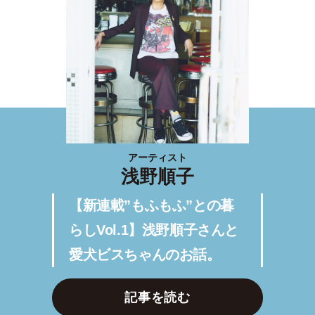
アーティスト
浅野順子
【新連載”もふもふ”との暮
らしVol.1】浅野順子さんと
愛犬ビスちゃんのお話。
記事を読む