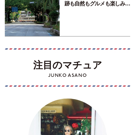
跡も自然もグルメも楽しみ尽
くす！【地元の本屋さんとつ
くった町歩きガイド／高知編
Part1】
注目のマチュア
JUNKO ASANO