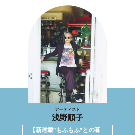
アーティスト
浅野順子
【新連載”もふもふ”との暮