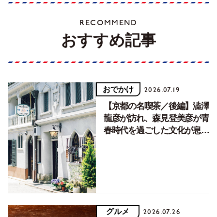
RECOMMEND
おすすめ記事
おでかけ
2026.07.19
【京都の名喫茶／後編】澁澤
龍彦が訪れ、森見登美彦が青
春時代を過ごした文化が息づ
く居場所。
グルメ
2026.07.26