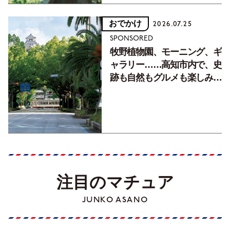
おでかけ
2026.07.25
SPONSORED
牧野植物園、モーニング、ギ
ャラリー……高知市内で、史
跡も自然もグルメも楽しみ尽
くす！【地元の本屋さんとつ
くった町歩きガイド／高知編
Part1】
注目のマチュア
JUNKO ASANO