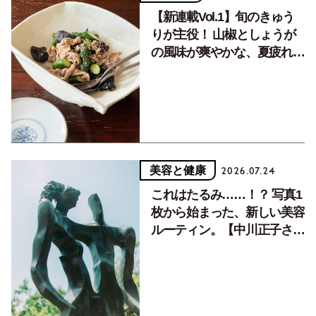
【新連載Vol.1】旬のきゅう
りが主役！ 山椒としょうが
の風味が爽やかな、夏疲れを
癒す10分おかず
美容と健康
2026.07.24
これはたるみ……！？ 写真1
枚から始まった、新しい美容
ルーティン。【中川正子さん
フォトエッセイVol.2】