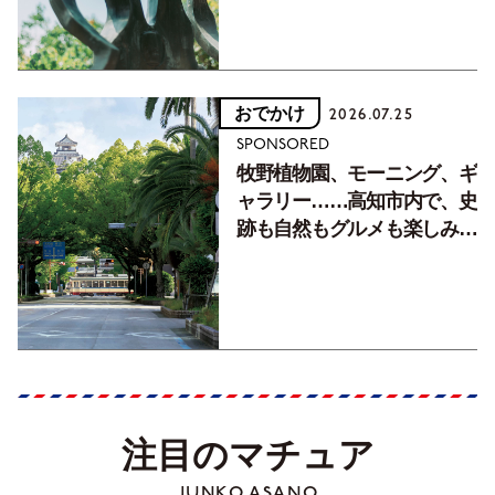
おでかけ
2026.07.25
SPONSORED
牧野植物園、モーニング、ギ
ャラリー……高知市内で、史
跡も自然もグルメも楽しみ尽
くす！【地元の本屋さんとつ
くった町歩きガイド／高知編
Part1】
注目のマチュア
JUNKO ASANO