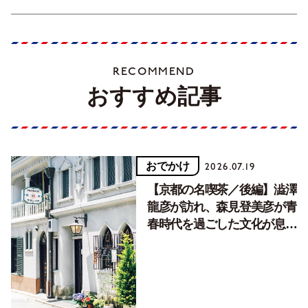
RECOMMEND
おすすめ記事
おでかけ
2026.07.19
【京都の名喫茶／後編】澁澤
龍彦が訪れ、森見登美彦が青
春時代を過ごした文化が息づ
く居場所。