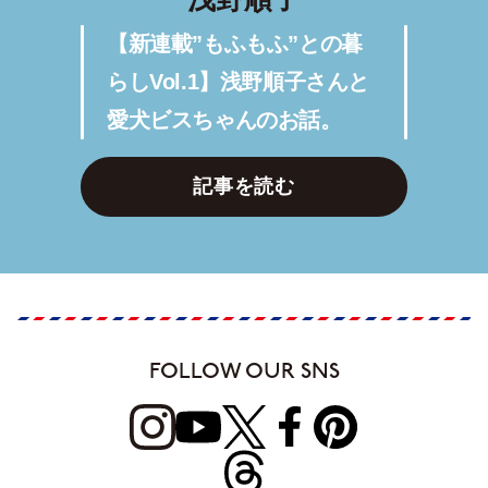
【新連載”もふもふ”との暮
らしVol.1】浅野順子さんと
愛犬ビスちゃんのお話。
記事を読む
FOLLOW OUR SNS