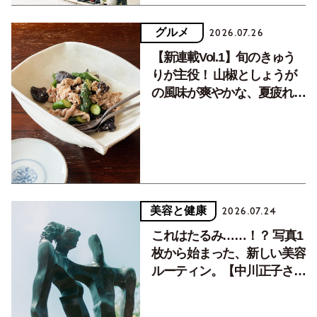
グルメ
2026.07.26
【新連載Vol.1】旬のきゅう
りが主役！ 山椒としょうが
の風味が爽やかな、夏疲れを
癒す10分おかず
美容と健康
2026.07.24
これはたるみ……！？ 写真1
枚から始まった、新しい美容
ルーティン。【中川正子さん
フォトエッセイVol.2】