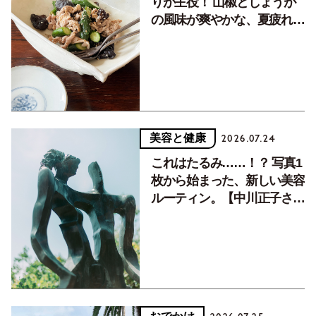
りが主役！ 山椒としょうが
の風味が爽やかな、夏疲れを
癒す10分おかず
美容と健康
2026.07.24
これはたるみ……！？ 写真1
枚から始まった、新しい美容
ルーティン。【中川正子さん
フォトエッセイVol.2】