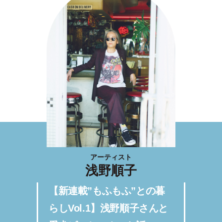
アーティスト
浅野順子
【新連載”もふもふ”との暮
らしVol.1】浅野順子さんと