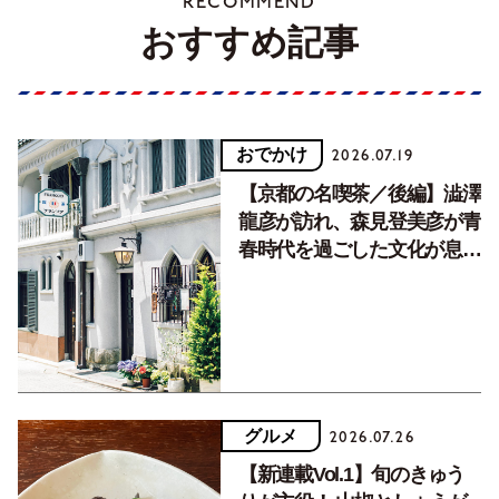
RECOMMEND
おすすめ記事
おでかけ
2026.07.19
【京都の名喫茶／後編】澁澤
龍彦が訪れ、森見登美彦が青
春時代を過ごした文化が息づ
く居場所。
グルメ
2026.07.26
【新連載Vol.1】旬のきゅう