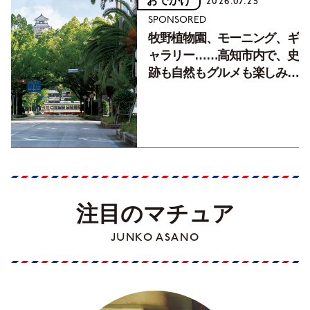
おでかけ
2026.07.25
SPONSORED
牧野植物園、モーニング、ギ
ャラリー……高知市内で、史
跡も自然もグルメも楽しみ尽
くす！【地元の本屋さんとつ
くった町歩きガイド／高知編
Part1】
注目のマチュア
JUNKO ASANO