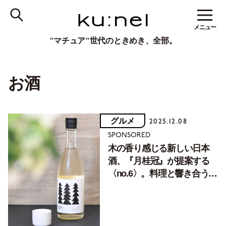
メニュー
"マチュア"世代のときめき、全部。
お酒
グルメ
2025.12.08
SPONSORED
木の香り感じる新しい日本
酒、『月桂冠』が提案する
〈no.6〉。料理と響き合う
「味わい」の秘密