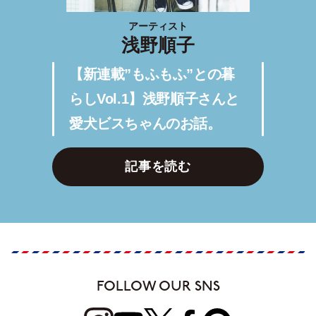
アーティスト
浅野順子
【新連載”もふもふ”との暮
らしVol.1】浅野順子さんと
愛犬ビスちゃんのお話。
記事を読む
FOLLOW OUR SNS