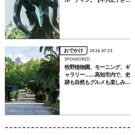
ルーティン。【中川正子さん
フォトエッセイVol.2】
おでかけ
2026.07.25
SPONSORED
牧野植物園、モーニング、ギ
ャラリー……高知市内で、史
跡も自然もグルメも楽しみ尽
くす！【地元の本屋さんとつ
くった町歩きガイド／高知編
Part1】