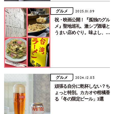
グルメ
2025.01.09
祝・映画公開！『孤独のグル
メ』聖地巡礼、激シブ酒場と
うまい店めぐり。味よし、雰
囲気満点の4店
グルメ
2024.12.03
頑張る自分に乾杯しない？ち
ょっと特別。カカオや柑橘香
る「冬の限定ビール」3選