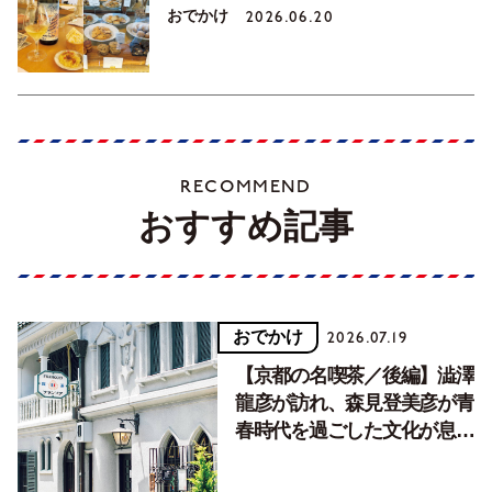
おでかけ
2026.06.20
RECOMMEND
おすすめ記事
おでかけ
2026.07.19
【京都の名喫茶／後編】澁澤
龍彦が訪れ、森見登美彦が青
春時代を過ごした文化が息づ
く居場所。