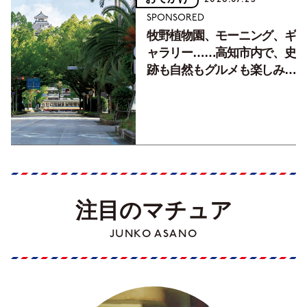
SPONSORED
牧野植物園、モーニング、ギ
ャラリー……高知市内で、史
跡も自然もグルメも楽しみ尽
くす！【地元の本屋さんとつ
くった町歩きガイド／高知編
Part1】
注目のマチュア
JUNKO ASANO