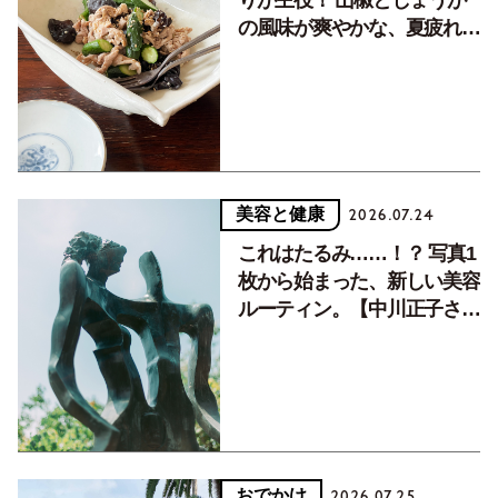
りが主役！ 山椒としょうが
の風味が爽やかな、夏疲れを
癒す10分おかず
美容と健康
2026.07.24
これはたるみ……！？ 写真1
枚から始まった、新しい美容
ルーティン。【中川正子さん
フォトエッセイVol.2】
おでかけ
2026.07.25