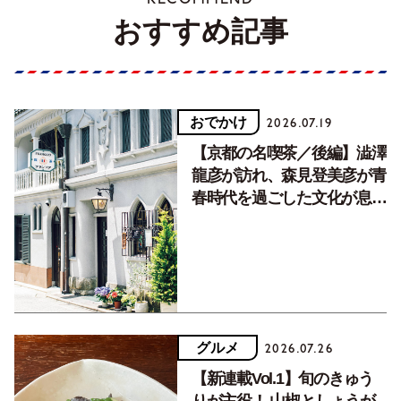
おすすめ記事
おでかけ
2026.07.19
【京都の名喫茶／後編】澁澤
龍彦が訪れ、森見登美彦が青
春時代を過ごした文化が息づ
く居場所。
グルメ
2026.07.26
【新連載Vol.1】旬のきゅう