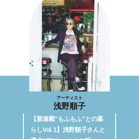
アーティスト
浅野順子
【新連載”もふもふ”との暮
らしVol.1】浅野順子さんと