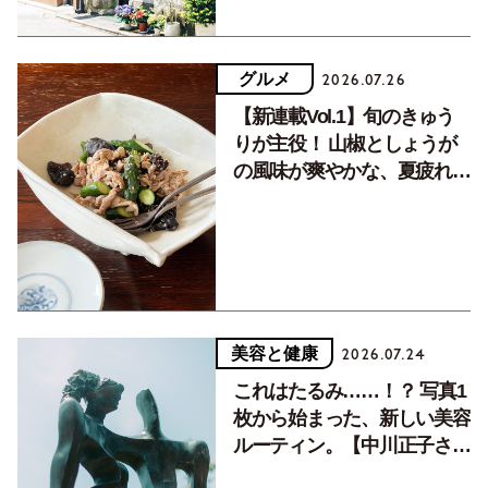
グルメ
2026.07.26
【新連載Vol.1】旬のきゅう
りが主役！ 山椒としょうが
の風味が爽やかな、夏疲れを
癒す10分おかず
美容と健康
2026.07.24
これはたるみ……！？ 写真1
枚から始まった、新しい美容
ルーティン。【中川正子さん
フォトエッセイVol.2】