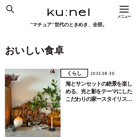
メニュー
"マチュア"世代のときめき、全部。
おいしい食卓
くらし
2025.08.30
海とサンセットの絶景を楽し
める、光と影をテーマにした
こだわりの家ースタイリスト
宇藤えみさん【住まいと暮ら
しvol.75】