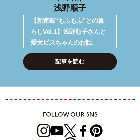
浅野順子
【新連載”もふもふ”との暮
らしVol.1】浅野順子さんと
愛犬ビスちゃんのお話。
記事を読む
FOLLOW OUR SNS