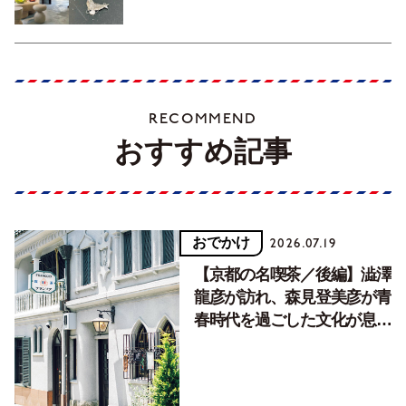
RECOMMEND
おすすめ記事
おでかけ
2026.07.19
【京都の名喫茶／後編】澁澤
龍彦が訪れ、森見登美彦が青
春時代を過ごした文化が息づ
く居場所。