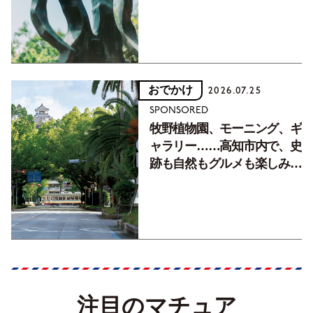
おでかけ
2026.07.25
SPONSORED
牧野植物園、モーニング、ギ
ャラリー……高知市内で、史
跡も自然もグルメも楽しみ尽
くす！【地元の本屋さんとつ
くった町歩きガイド／高知編
Part1】
注目のマチュア