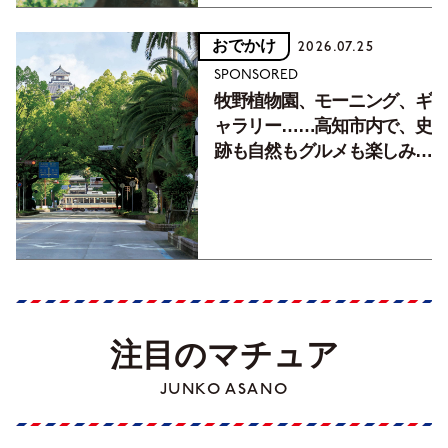
おでかけ
2026.07.25
SPONSORED
牧野植物園、モーニング、ギ
ャラリー……高知市内で、史
跡も自然もグルメも楽しみ尽
くす！【地元の本屋さんとつ
くった町歩きガイド／高知編
Part1】
注目のマチュア
JUNKO ASANO