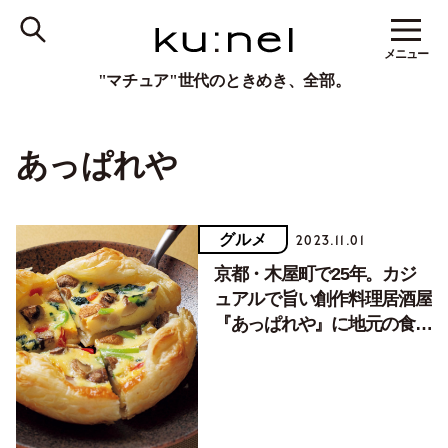
メニュー
"マチュア"世代のときめき、全部。
あっぱれや
グルメ
2023.11.01
京都・木屋町で25年。カジ
ュアルで旨い創作料理居酒屋
『あっぱれや』に地元の食通
が集うワケ