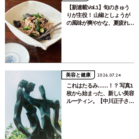
【新連載Vol.1】旬のきゅう
りが主役！ 山椒としょうが
の風味が爽やかな、夏疲れを
癒す10分おかず
美容と健康
2026.07.24
これはたるみ……！？ 写真1
枚から始まった、新しい美容
ルーティン。【中川正子さん
フォトエッセイVol.2】