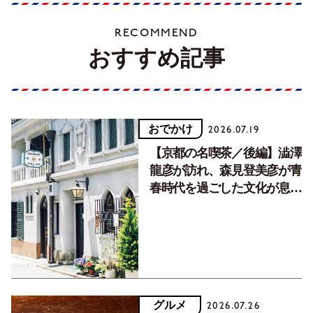
RECOMMEND
おすすめ記事
おでかけ
2026.07.19
【京都の名喫茶／後編】澁澤
龍彦が訪れ、森見登美彦が青
春時代を過ごした文化が息づ
く居場所。
グルメ
2026.07.26