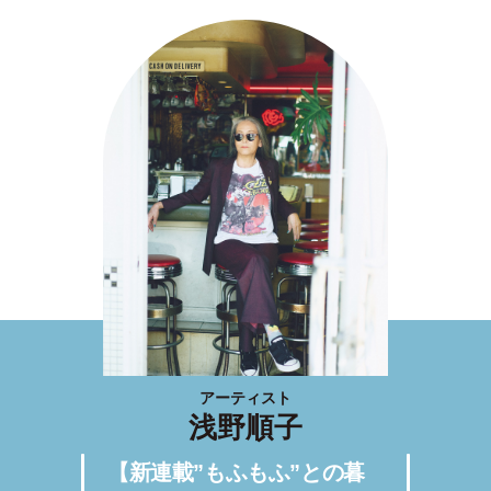
アーティスト
浅野順子
【新連載”もふもふ”との暮