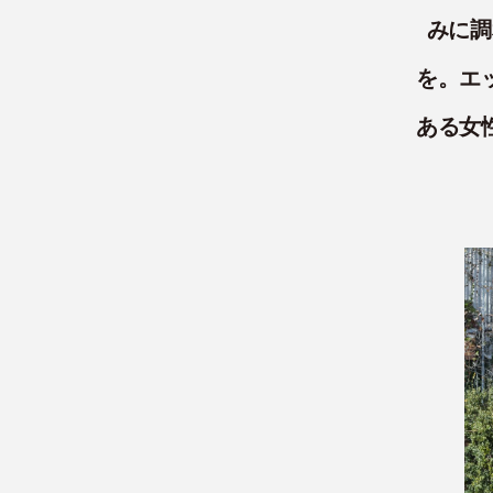
みに調
を。エ
ある女