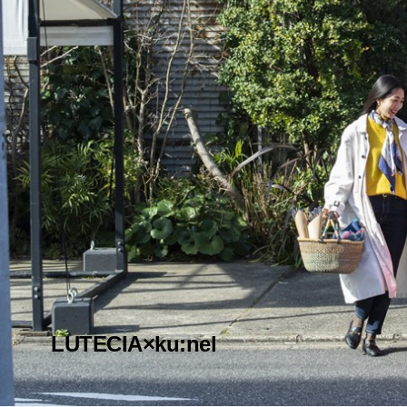
LUTECIA×ku:nel