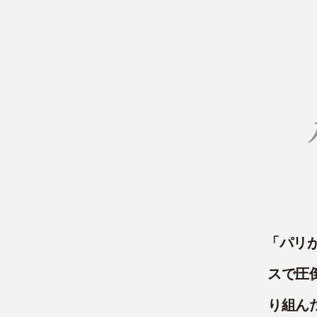
「パリ
スで圧
り組ん